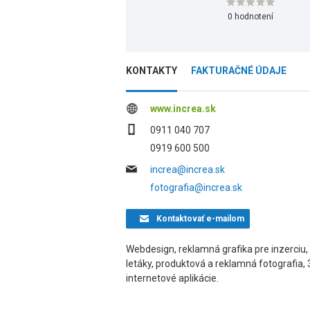
0 hodnotení
KONTAKTY
FAKTURAČNÉ ÚDAJE
www.increa.sk
0911 040 707
0919 600 500
increa@increa.sk
fotografia@increa.sk
Kontaktovať
e-mailom
Webdesign, reklamná grafika pre inzerciu, 
letáky, produktová a reklamná fotografia, 
internetové aplikácie.