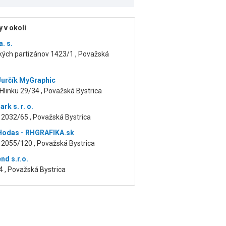
 v okolí
. s.
kých partizánov 1423/1 , Považská
Jurčík MyGraphic
Hlinku 29/34 , Považská Bystrica
k s. r. o.
 2032/65 , Považská Bystrica
Hodas - RHGRAFIKA.sk
 2055/120 , Považská Bystrica
nd s.r.o.
 , Považská Bystrica