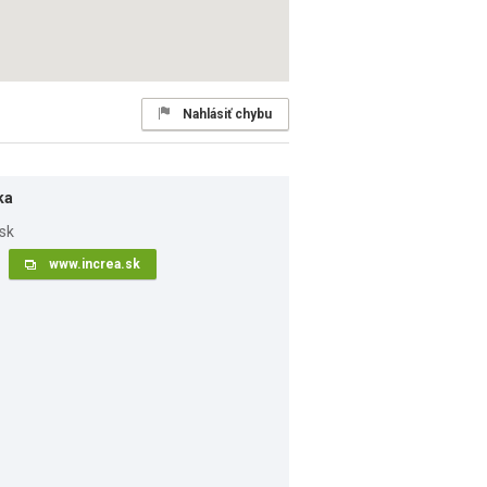
Nahlásiť chybu
ka
www.increa.sk