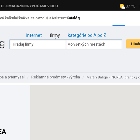
internet
firmy
kategórie od A po Z
ba a priemysel
Reklamné predmety - výroba
/
/
Martin Baliga - INCREA, grafický 
EA