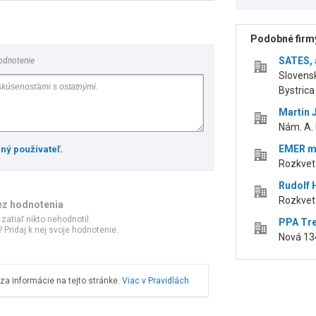
Podobné firmy
SATES, a
odnotenie
Slovens
Bystrica
Martin 
Nám. A. 
EMER mar
ený používateľ
.
Rozkvet
Rudolf 
Rozkvet
ez hodnotenia
 zatiaľ nikto nehodnotil.
PPA Tre
 Pridaj k nej svoje hodnotenie.
Nová 134
a informácie na tejto stránke.
Viac v Pravidlách