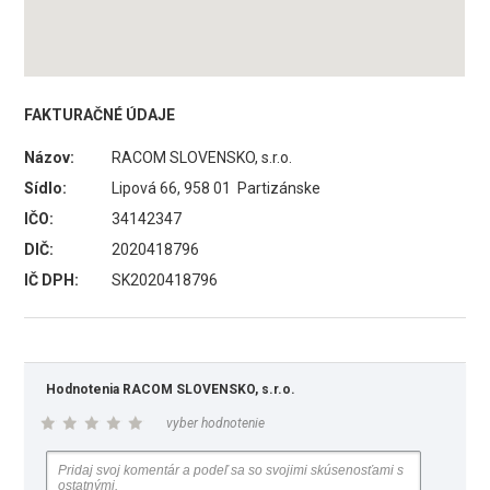
FAKTURAČNÉ ÚDAJE
Názov:
RACOM SLOVENSKO, s.r.o.
Sídlo:
Lipová 66, 958 01 Partizánske
IČO:
34142347
DIČ:
2020418796
IČ DPH:
SK2020418796
Hodnotenia RACOM SLOVENSKO, s.r.o.
vyber hodnotenie