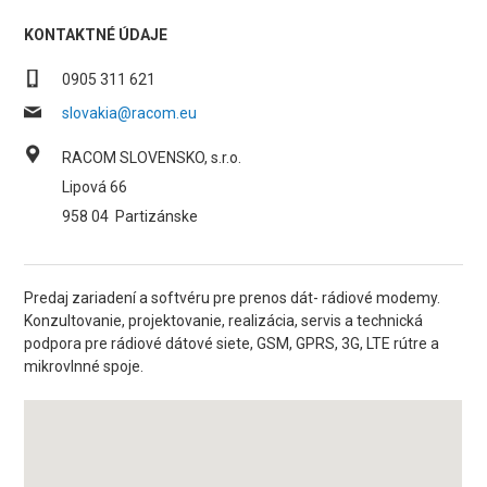
KONTAKTNÉ ÚDAJE
0905 311 621
slovakia@racom.eu
RACOM SLOVENSKO, s.r.o.
Lipová 66
958 04
Partizánske
Predaj zariadení a softvéru pre prenos dát- rádiové modemy.
Konzultovanie, projektovanie, realizácia, servis a technická
podpora pre rádiové dátové siete, GSM, GPRS, 3G, LTE rútre a
mikrovlnné spoje.