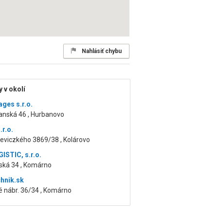
Nahlásiť chybu
 v okolí
ges s.r.o.
nská 46 , Hurbanovo
.r.o.
eviczkého 3869/38 , Kolárovo
ISTIC, s.r.o.
zská 34 , Komárno
chnik.sk
é nábr. 36/34 , Komárno