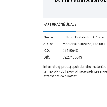
BJ Print Distribution CZ 
FAKTURAČNÉ ÚDAJE
Názov:
BJ Print Distribution CZ s.r.o.
Sídlo:
Modřanská 409/68, 143 00 Pr
IČO:
27450643
DIČ:
CZ27450643
Internetový predaj spotrebného materiálu pr
termorolky do faxov, plniace sady pre inkj
atramentových kaziet.