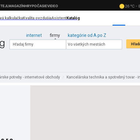
internet
firmy
kategórie od A po Z
rske potreby - internetové obchody
Kancelárska technika a spotrebný tovar - 
/