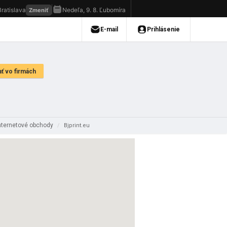
internetové obchody
/
Bjprint.eu