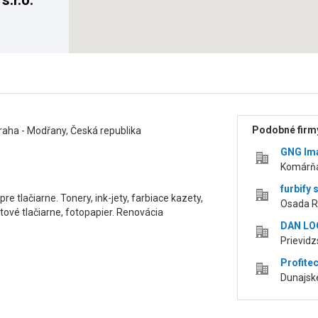
s.r.o.
Podobné firmy
aha - Modřany, Česká republika
GNG Ima
Komárňa
furbify s
e tlačiarne. Tonery, ink-jety, farbiace kazety,
Osada R
etové tlačiarne, fotopapier. Renovácia
DAN LOG
Prievid
Profite
Dunajsk