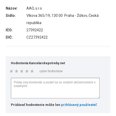
Názov:
AAO, s.r.o.
Sídlo:
Vlkova 365/19, 130 00 Praha - Žižkov, Česká
republika
IČO:
27392422
DIČ:
CZ27392422
Hodnotenia Kancelarskepotreby.net
vyber hodnotenie
Pridávať hodnotenie môže len
prihlásený používateľ
.