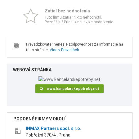
Zatiaľ bez hodnotenia
Túto firmu zatiaľ nikto nehodnotil.
Poznáš ju? Pridaj k nej svoje hodnotenie.
Prevádzkovateľ nenesie zodpovednosť za informácie na
tejto stránke.
Viac v Pravidlách
WEBOVÁ STRÁNKA
www.kancelarskepotreby.net
PODOBNÉ FIRMY V OKOLÍ
INMAX Partners spol. s r.o.
Pobřežní 370/4 , Praha