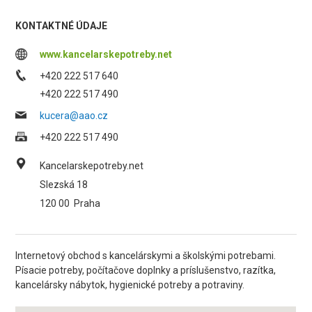
KONTAKTNÉ ÚDAJE
www.kancelarskepotreby.net
+420 222 517 640
+420 222 517 490
kucera@aao.cz
+420 222 517 490
Kancelarskepotreby.net
Slezská 18
120 00
Praha
Internetový obchod s kancelárskymi a školskými potrebami.
Písacie potreby, počítačove doplnky a príslušenstvo, razítka,
kancelársky nábytok, hygienické potreby a potraviny.