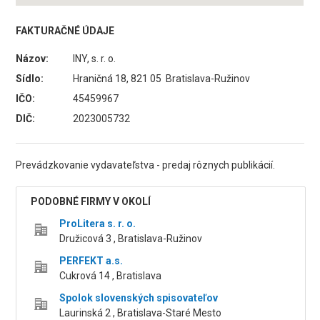
FAKTURAČNÉ ÚDAJE
Názov:
INY, s. r. o.
Sídlo:
Hraničná 18, 821 05 Bratislava-Ružinov
IČO:
45459967
DIČ:
2023005732
Prevádzkovanie vydavateľstva - predaj rôznych publikácií.
PODOBNÉ FIRMY V OKOLÍ
ProLitera s. r. o.
Družicová 3 , Bratislava-Ružinov
PERFEKT a.s.
Cukrová 14 , Bratislava
Spolok slovenských spisovateľov
Laurinská 2 , Bratislava-Staré Mesto