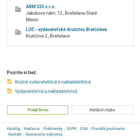
ARM 333 s.r.o.
Jakubovo nám. 12 , Bratislava-Staré
Mesto
LÚČ - vydavateľské družstvo Bratislava
Kozičova 2 , Bratislava
Pozrite si tiež:
Knižné vydavateľstvá a nakladateľstvá
Vydavateľstvá a nakladateľstvá
Pridať firmu
Nahlásiť chybu
Katalóg
|
Reklama
|
Podmienky
|
GDPR
|
DSA
|
Pravidlá používania
|
Kontakt
|
Nastavenie súkromia