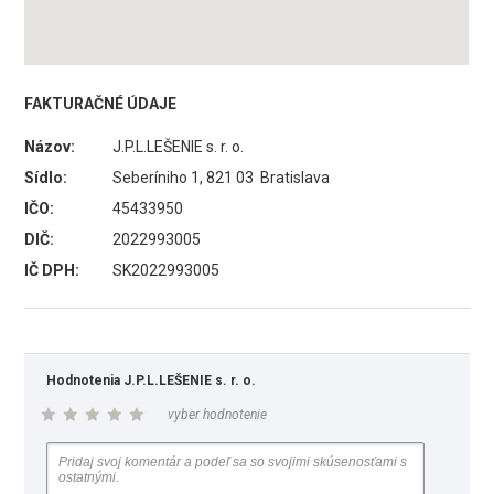
FAKTURAČNÉ ÚDAJE
Názov:
J.P.L.LEŠENIE s. r. o.
Sídlo:
Seberíniho 1, 821 03 Bratislava
IČO:
45433950
DIČ:
2022993005
IČ DPH:
SK2022993005
Hodnotenia J.P.L.LEŠENIE s. r. o.
vyber hodnotenie