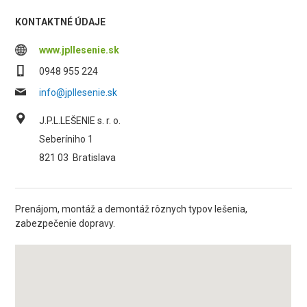
KONTAKTNÉ ÚDAJE
www.jpllesenie.sk
0948 955 224
info@jpllesenie.sk
J.P.L.LEŠENIE s. r. o.
Seberíniho 1
821 03
Bratislava
Prenájom, montáž a demontáž rôznych typov lešenia,
zabezpečenie dopravy.