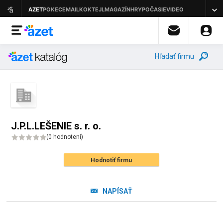
Hľadať firmu
J.P.L.LEŠENIE s. r. o.
(
0 hodnotení
)
Hodnotiť firmu
NAPÍSAŤ