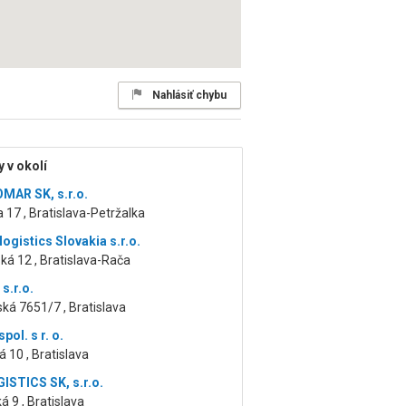
Nahlásiť chybu
 v okolí
AR SK, s.r.o.
a 17 , Bratislava-Petržalka
ogistics Slovakia s.r.o.
á 12 , Bratislava-Rača
s.r.o.
ská 7651/7 , Bratislava
pol. s r. o.
á 10 , Bratislava
ISTICS SK, s.r.o.
á 9 , Bratislava