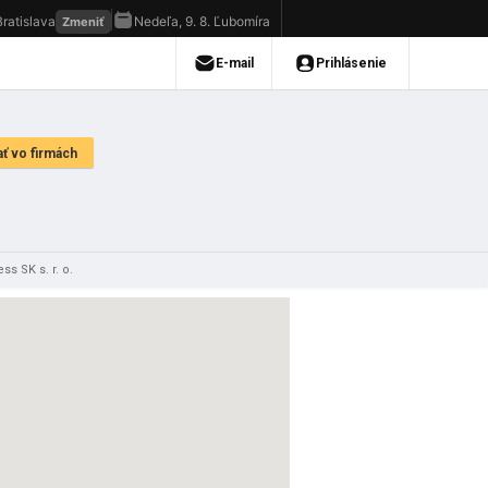
s SK s. r. o.