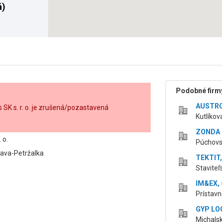
á)
Podobné firmy
AUSTROM
SK s. r. o. je zrušená/pozastavená
Kutlíkov
ZONDA l
 o.
Púchovsk
lava-Petržalka
TEKTIT, 
Staviteľ
IM&EX, s
Prístavn
GYP LOG
Michalsk