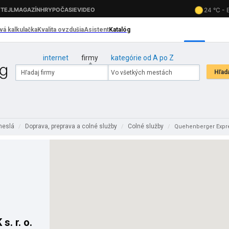
internet
firmy
kategórie od A po Z
emeslá
Doprava, preprava a colné služby
Colné služby
/
/
/
Quehenberger Expres
. r. o.