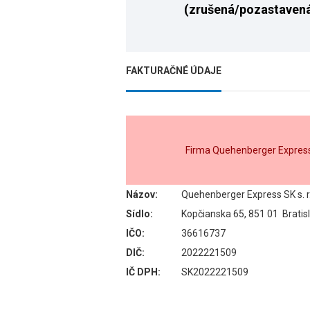
(zrušená/pozastaven
FAKTURAČNÉ ÚDAJE
Firma Quehenberger Express 
Názov:
Quehenberger Express SK s. r.
Sídlo:
Kopčianska 65, 851 01 Bratis
IČO:
36616737
DIČ:
2022221509
IČ DPH:
SK2022221509