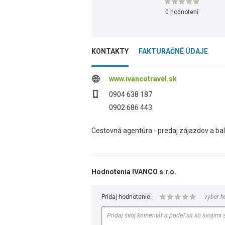
0 hodnotení
KONTAKTY
FAKTURAČNÉ ÚDAJE
www.ivancotravel.sk
0904 638 187
0902 686 443
Cestovná agentúra - predaj zájazdov a balí
Hodnotenia IVANCO s.r.o.
Pridaj hodnotenie:
vyber h