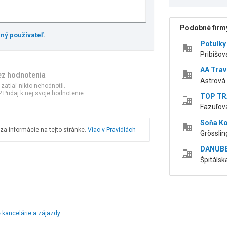
Podobné firmy
ený používateľ
.
Potulky
Pribišov
AA Trave
ez hodnotenia
Astrová 
 zatiaľ nikto nehodnotil.
 Pridaj k nej svoje hodnotenie.
TOP TRA
Fazuľová
Soňa Ko
a informácie na tejto stránke.
Viac v Pravidlách
Grösslin
DANUBE 
Špitálsk
 kancelárie a zájazdy