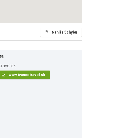
Nahlásiť chybu
ka
www.ivancotravel.sk