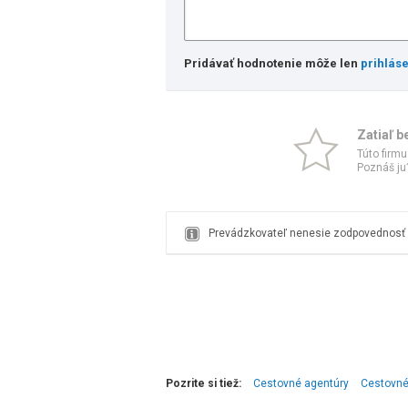
Pridávať hodnotenie môže len
prihlás
Zatiaľ b
Túto firmu
Poznáš ju?
Prevádzkovateľ nenesie zodpovednosť z
Pozrite si tiež:
Cestovné agentúry
Cestovné