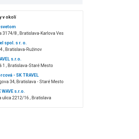
 v okolí
 svetom
a 3174/8 , Bratislava-Karlova Ves
l spol. s r. o.
4 , Bratislava-Ružinov
VEL s.r.o.
 1 , Bratislava-Staré Mesto
rcová - SK TRAVEL
gova 34, Bratislava - Staré Mesto
WAVE s.r.o.
a ulica 2212/16 , Bratislava