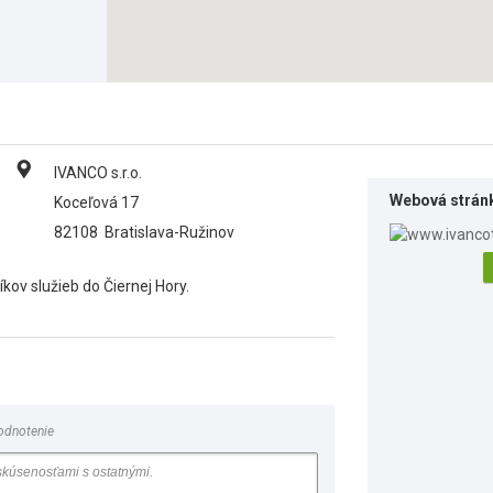
IVANCO s.r.o.
Webová strán
Koceľová 17
82108
Bratislava-Ružinov
kov služieb do Čiernej Hory.
odnotenie