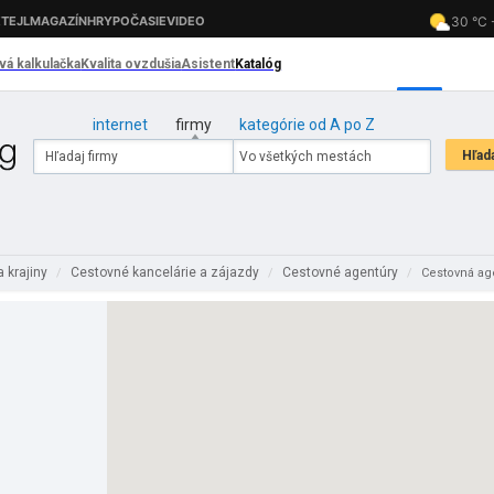
internet
firmy
kategórie od A po Z
 krajiny
Cestovné kancelárie a zájazdy
Cestovné agentúry
/
/
/
Cestovná ag