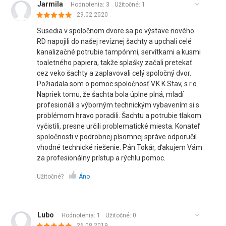
Jarmila
Hodnotenia: 3
Užitočné:
1
29.02.2020
Susedia v spoločnom dvore sa po výstave nového
RD napojili do našej revíznej šachty a upchali celé
kanalizačné potrubie tampónmi, servítkami a kusmi
toaletného papiera, takže splašky začali pretekať
cez veko šachty a zaplavovali celý spoločný dvor.
Požiadala som o pomoc spoločnosť V.K.K Stav, s.r.o.
Napriek tomu, že šachta bola úplne plná, mladí
profesionáli s výborným technickým vybavením si s
problémom hravo poradili. Šachtu a potrubie tlakom
vyčistili, presne určili problematické miesta. Konateľ
spoločnosti v podrobnej písomnej správe odporučil
vhodné technické riešenie. Pán Tokár, ďakujem Vám
za profesionálny prístup a rýchlu pomoc.
Užitočné?
Áno
Lubo
Hodnotenia: 1
Užitočné:
0
26.08.2019