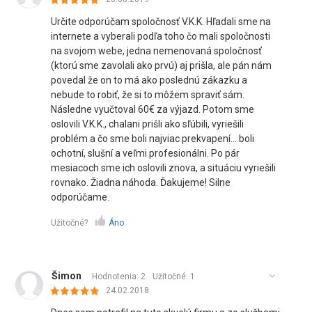
Určite odporúčam spoločnosť V.K.K. Hľadali sme na
internete a vyberali podľa toho čo mali spoločnosti
na svojom webe, jedna nemenovaná spoločnosť
(ktorú sme zavolali ako prvú) aj prišla, ale pán nám
povedal že on to má ako poslednú zákazku a
nebude to robiť, že si to môžem spraviť sám.
Následne vyučtoval 60€ za výjazd. Potom sme
oslovili V.K.K., chalani prišli ako sľúbili, vyriešili
problém a čo sme boli najviac prekvapení... boli
ochotní, slušní a veľmi profesionálni. Po pár
mesiacoch sme ich oslovili znova, a situáciu vyriešili
rovnako. Žiadna náhoda. Ďakujeme! Silne
odporúčame.
Užitočné?
Áno
Šimon
Hodnotenia: 2
Užitočné:
1
24.02.2018