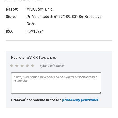
Názov:
V.K.K Stav, s. r. o.
Sídlo:
Pri Vinohradoch 6179/109, 831 06 Bratislava-
Rača
IČO:
47915994
Hodnotenia V.K.K Stav, s. r. o.
vyber hodnotenie
Pridávať hodnotenie môže len
prihlásený používateľ
.