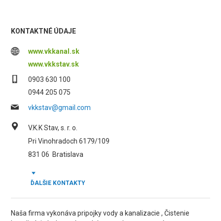
KONTAKTNÉ ÚDAJE
www.vkkanal.sk
www.vkkstav.sk
0903 630 100
0944 205 075
vkkstav@gmail.com
V.K.K Stav, s. r. o.
Pri Vinohradoch 6179/109
831 06
Bratislava
ĎALŠIE KONTAKTY
Naša firma vykonáva pripojky vody a kanalizacie , Čistenie