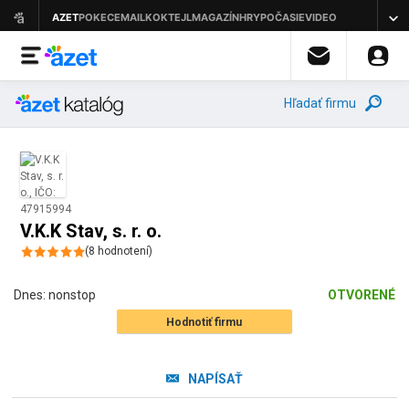
Hľadať firmu
V.K.K Stav, s. r. o.
(
8
hodnotení
)
Dnes:
nonstop
OTVORENÉ
Hodnotiť firmu
NAPÍSAŤ