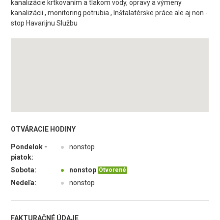
kanalizácie krtkovaním a tlakom vody, opravy a výmeny
kanalizácii , monitoring potrubia , Inštalatérske práce ale aj non -
stop Havarijnu Službu
OTVÁRACIE HODINY
Pondelok -
●
nonstop
piatok:
Sobota:
●
nonstop
Otvorené
Nedeľa:
●
nonstop
FAKTURAČNÉ ÚDAJE