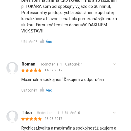
Dnes som natrafil na tuto skvelú firmu a zo službami
p. TOKÁRA som bol spokojny vyjazd do 30 minút,
Profesionálny prístup, rýchla odstránenie upchatej
kanalizácie a hlavne cena bola primeraná výkonu za
službu . Firmu môžem len doporučiť. ĎAKUJEM
V.K.K.STAV!!!
Užitočné?
Áno
Roman
Hodnotenia: 1
Užitočné:
1
14.07.2017
Maximálna spokojnosť.Ďakujem a odporúčam
Užitočné?
Áno
Tibor
Hodnotenia: 1
Užitočné:
0
23.03.2017
Rychlosť,kvalita a maximálna spokojnosť.Ďakujem a