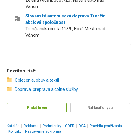
Zelená voda II. 3009/25 , Nové Mesto nad
Váhom
Slovenská autobusová doprava Trenčín,
akciová spoločnosť
Trenčianska cesta 1189 , Nové Mesto nad
Váhom
Pozrite si tiež:
Oblečenie, obuv a textil
Doprava, preprava a colné služby
Pridať firmu
Nahlásiť chybu
Katalóg
|
Reklama
|
Podmienky
|
GDPR
|
DSA
|
Pravidlá používania
|
Kontakt
|
Nastavenie súkromia