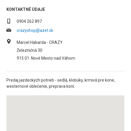
KONTAKTNÉ ÚDAJE
0904 262 897
crazyshop@azet.sk
Marcel Habarda - CRAZY
Železničná 30
915 01
Nové Mesto nad Váhom
Predaj jazdeckých potrieb - sedlá, klobúky, krmivá pre kone,
westernové oblečenie, preprava koní.