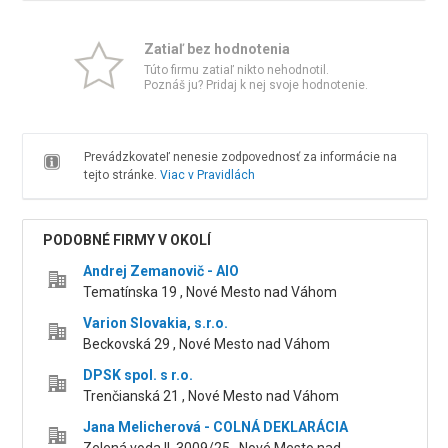
Zatiaľ bez hodnotenia
Túto firmu zatiaľ nikto nehodnotil.
Poznáš ju? Pridaj k nej svoje hodnotenie.
Prevádzkovateľ nenesie zodpovednosť za informácie na
tejto stránke.
Viac v Pravidlách
PODOBNÉ FIRMY V OKOLÍ
Andrej Zemanovič - AIO
Tematínska 19 , Nové Mesto nad Váhom
Varion Slovakia, s.r.o.
Beckovská 29 , Nové Mesto nad Váhom
DPSK spol. s r.o.
Trenčianská 21 , Nové Mesto nad Váhom
Jana Melicherová - COLNÁ DEKLARÁCIA