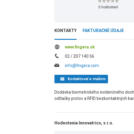
0 hodnotení
KONTAKTY
FAKTURAČNÉ ÚDAJE
www.fingera.sk
02 / 207 140 56
info@fingera.com
Kontaktovať
e-mailom
Dodávka biometrického evidenčného doc
odtlačky prstov a RFID bezkontaktných kar
Hodnotenia Innovatrics, s.r.o.