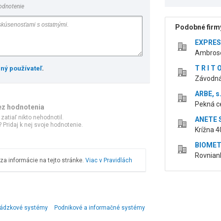
odnotenie
Podobné firmy
EXPRESS
Ambrose
T R I T O
ený používateľ
.
Závodná 
ARBE, s.
Pekná ce
ez hodnotenia
 zatiaľ nikto nehodnotil.
ANETE SR
 Pridaj k nej svoje hodnotenie.
Krížna 4
BIOMETRI
Rovniank
a informácie na tejto stránke.
Viac v Pravidlách
ádzkové systémy
Podnikové a informačné systémy