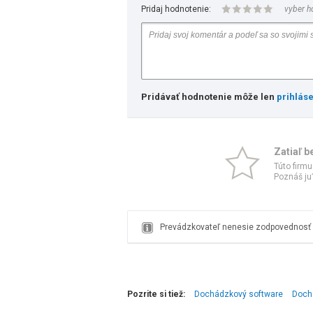
Pridaj hodnotenie:
vyber h
Pridávať hodnotenie môže len
prihlás
Zatiaľ b
Túto firmu
Poznáš ju?
Prevádzkovateľ nenesie zodpovednosť z
Pozrite si tiež:
Dochádzkový software
Doch