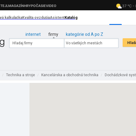
internet
firmy
kategórie od A po Z
d
Technika a stroje
Kancelárska a obchodná technika
Dochádzkové sys
/
/
/