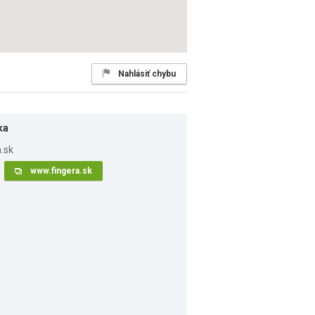
Nahlásiť chybu
ka
www.fingera.sk