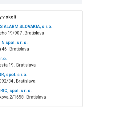
 v okolí
 ALARM SLOVAKIA, s.r.o.
ho 19/907 , Bratislava
 N spol. s r. o.
46 , Bratislava
r.o.
sta 19 , Bratislava
, spol. s r.o.
092/34 , Bratislava
C, spol. s r. o.
ova 2/1658 , Bratislava