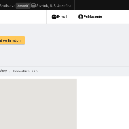
témy
/
Innovatrics, s.r.o.