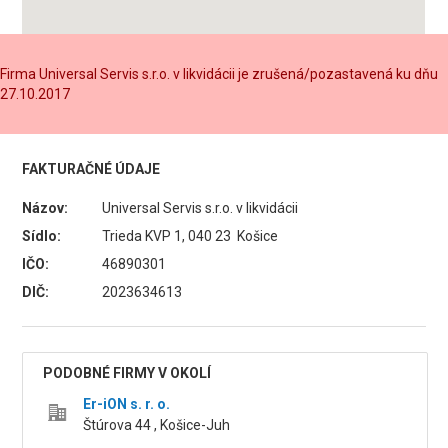
Firma Universal Servis s.r.o. v likvidácii je zrušená/pozastavená ku dňu
27.10.2017
FAKTURAČNÉ ÚDAJE
Názov:
Universal Servis s.r.o. v likvidácii
Sídlo:
Trieda KVP 1, 040 23 Košice
IČO:
46890301
DIČ:
2023634613
PODOBNÉ FIRMY V OKOLÍ
Er-iON s. r. o.
Štúrova 44 , Košice-Juh