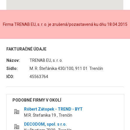
Firma TRENAB EU, s. r. o. je zrušená/pozastavená ku dňu 18.04.2015
FAKTURAČNÉ ÚDAJE
Názov:
TRENAB EU, s. r. o.
Sídlo:
M. R. Štefánika 430/100, 911 01 Trenčín
IČO:
45563764
PODOBNÉ FIRMY V OKOLÍ
Róbert Zátopek - TREND - BYT
M.R. Štefanika 19 , Trenčín
DECODOM, spol. s r.o.