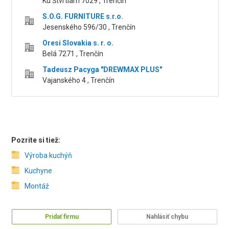
Ku Štvrtiam 7029 , Trenčín
S.O.G. FURNITURE s.r.o.
Jesenského 596/30 , Trenčín
Oresi Slovakia s. r. o.
Belá 7271 , Trenčín
Tadeusz Pacyga "DREWMAX PLUS"
Vajanského 4 , Trenčín
Pozrite si tiež:
Výroba kuchýň
Kuchyne
Montáž
Pridať firmu
Nahlásiť chybu