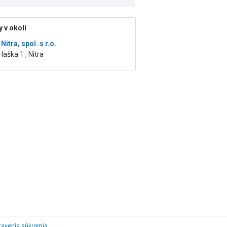
 v okolí
itra, spol. s r.o.
aška 1 , Nitra
tavenie súkromia