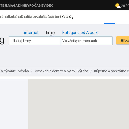
internet
firmy
kategórie od A po Z
 a bývanie - výroba
Vybavenie domov a bytov - výroba
Kúpeľne a sanitárne v
/
/