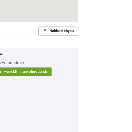
Nahlásiť chybu
ka
www.kftnitra.webnode.sk