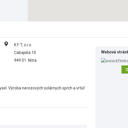
K F T, s.r.o.
Webová strán
Cabajská 10
949 01
Nitra
sel. Výroba nerezových solárnych spŕch a vrtúľ