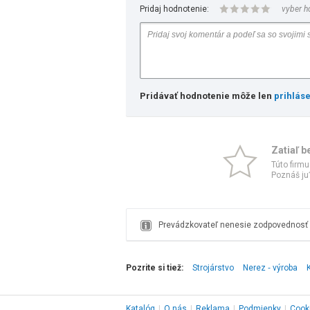
Pridaj hodnotenie:
vyber h
Pridávať hodnotenie môže len
prihlás
Zatiaľ b
Túto firmu
Poznáš ju?
Prevádzkovateľ nenesie zodpovednosť z
Pozrite si tiež:
Strojárstvo
Nerez ‑ výroba
Katalóg
|
O nás
|
Reklama
|
Podmienky
|
Cook