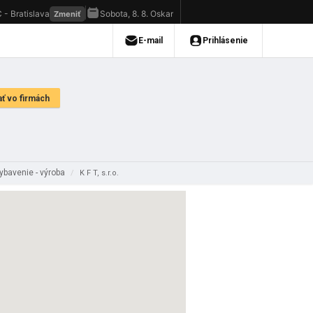
ybavenie - výroba
/
K F T, s.r.o.