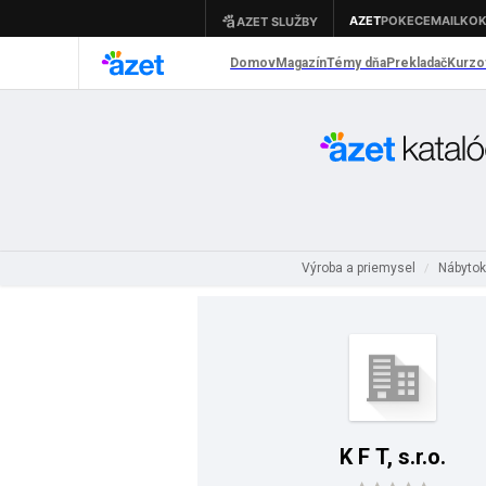
Výroba a priemysel
Nábytok
/
K F T, s.r.o.