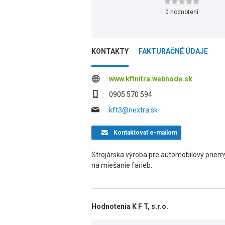
0 hodnotení
KONTAKTY
FAKTURAČNÉ ÚDAJE
www.kftnitra.webnode.sk
0905 570 594
kft3@nextra.sk
Kontaktovať
e-mailom
Strojárska výroba pre automobilový priemy
na miešanie farieb.
Hodnotenia K F T, s.r.o.