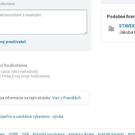
odnotenie
Podobné firmy
STAVEX N
Jakuba H
ený používateľ
.
ez hodnotenia
 zatiaľ nikto nehodnotil.
 Pridaj k nej svoje hodnotenie.
a informácie na tejto stránke.
Viac v Pravidlách
Kúpeľne a sanitárne vybavenie ‑ výroba
ies
|
GDPR
|
DSA
|
Pravidlá používania
|
Kariéra v Azete
|
Kontakt
katalóg
|
Nas