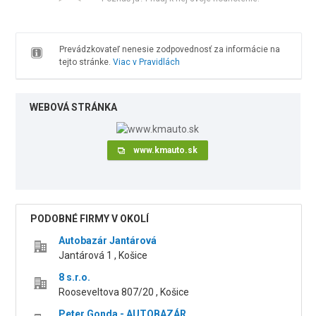
Prevádzkovateľ nenesie zodpovednosť za informácie na
tejto stránke.
Viac v Pravidlách
WEBOVÁ STRÁNKA
www.kmauto.sk
PODOBNÉ FIRMY V OKOLÍ
Autobazár Jantárová
Jantárová 1 , Košice
8 s.r.o.
Rooseveltova 807/20 , Košice
Peter Gonda - AUTOBAZÁR