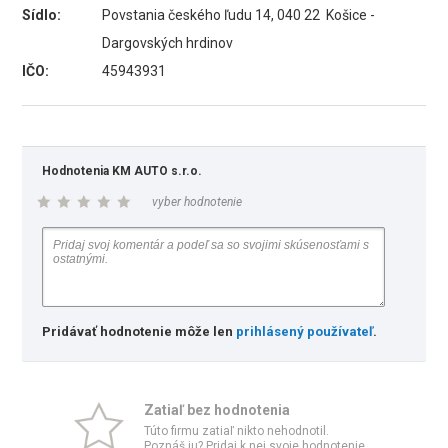
Sídlo:
Povstania českého ľudu 14, 040 22 Košice -
Dargovských hrdinov
IČO:
45943931
Hodnotenia KM AUTO s.r.o.
vyber hodnotenie
Pridávať hodnotenie môže len
prihlásený používateľ
.
Zatiaľ bez hodnotenia
Túto firmu zatiaľ nikto nehodnotil.
Poznáš ju? Pridaj k nej svoje hodnotenie.