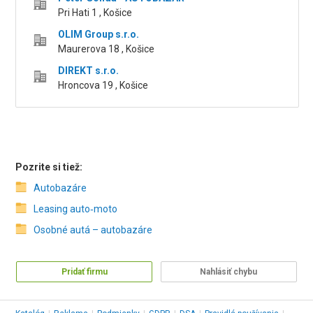
Pri Hati 1 , Košice
OLIM Group s.r.o.
Maurerova 18 , Košice
DIREKT s.r.o.
Hroncova 19 , Košice
Pozrite si tiež:
Autobazáre
Leasing auto‑moto
Osobné autá – autobazáre
Pridať firmu
Nahlásiť chybu