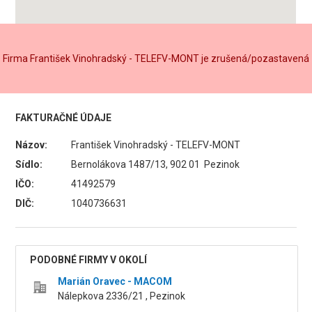
Firma František Vinohradský - TELEFV-MONT je zrušená/pozastavená
FAKTURAČNÉ ÚDAJE
Názov:
František Vinohradský - TELEFV-MONT
Sídlo:
Bernolákova 1487/13, 902 01 Pezinok
IČO:
41492579
DIČ:
1040736631
PODOBNÉ FIRMY V OKOLÍ
Marián Oravec - MACOM
Nálepkova 2336/21 , Pezinok