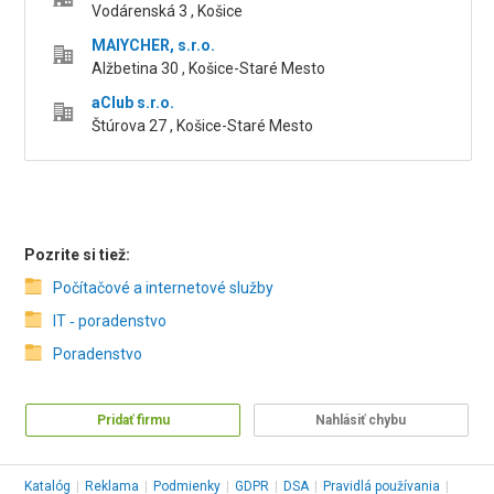
Vodárenská 3 , Košice
MAIYCHER, s.r.o.
Alžbetina 30 , Košice-Staré Mesto
aClub s.r.o.
Štúrova 27 , Košice-Staré Mesto
Pozrite si tiež:
Počítačové a internetové služby
IT ‑ poradenstvo
Poradenstvo
Pridať firmu
Nahlásiť chybu
Katalóg
|
Reklama
|
Podmienky
|
GDPR
|
DSA
|
Pravidlá používania
|