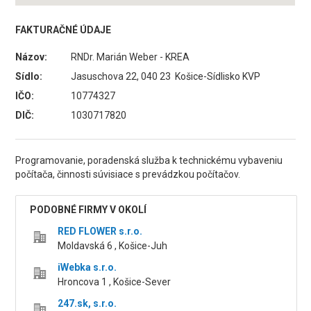
FAKTURAČNÉ ÚDAJE
Názov:
RNDr. Marián Weber - KREA
Sídlo:
Jasuschova 22, 040 23 Košice-Sídlisko KVP
IČO:
10774327
DIČ:
1030717820
Programovanie, poradenská služba k technickému vybaveniu
počítača, činnosti súvisiace s prevádzkou počítačov.
PODOBNÉ FIRMY V OKOLÍ
RED FLOWER s.r.o.
Moldavská 6 , Košice-Juh
iWebka s.r.o.
Hroncova 1 , Košice-Sever
247.sk, s.r.o.