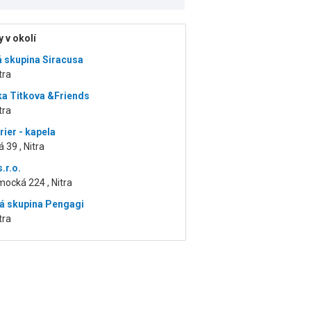
 v okolí
 skupina Siracusa
itra
a Titkova &Friends
itra
rier - kapela
 39 , Nitra
.r.o.
ocká 224 , Nitra
 skupina Pengagi
itra