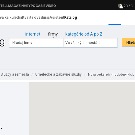
internet
firmy
kategórie od A po Z
Služby a remeslá
Umelecké a zábavné služby
/
/
Nová pekáreň - hudobný klub
.