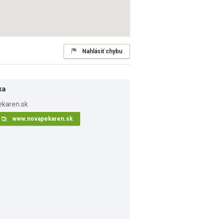
Nahlásiť chybu
ka
www.novapekaren.sk