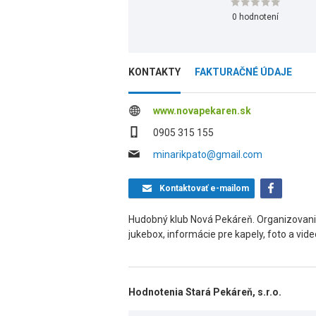
0 hodnotení
KONTAKTY
FAKTURAČNÉ ÚDAJE
www.novapekaren.sk
0905 315 155
minarikpato@gmail.com
Kontaktovať
e-mailom
Hudobný klub Nová Pekáreň. Organizovanie
jukebox, informácie pre kapely, foto a vide
Hodnotenia Stará Pekáreň, s.r.o.