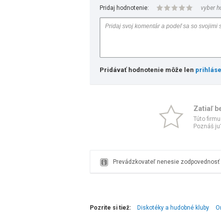
Pridaj hodnotenie:
vyber h
Pridávať hodnotenie môže len
prihlás
Zatiaľ b
Túto firmu
Poznáš ju?
Prevádzkovateľ nenesie zodpovednosť z
Pozrite si tiež:
Diskotéky a hudobné kluby
O