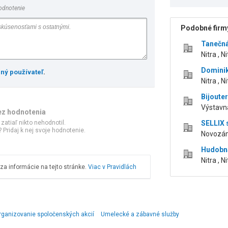
odnotenie
Podobné firmy
Tanečná
Nitra , N
Dominik
ený používateľ
.
Nitra , N
Bijouter
Výstavná
ez hodnotenia
 zatiaľ nikto nehodnotil.
SELLIX s
 Pridaj k nej svoje hodnotenie.
Novozám
Hudobná
Nitra , N
a informácie na tejto stránke.
Viac v Pravidlách
rganizovanie spoločenských akcií
Umelecké a zábavné služby