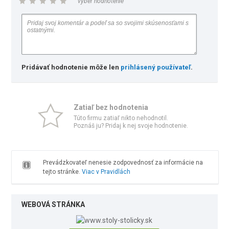
vyber hodnotenie
Pridávať hodnotenie môže len
prihlásený používateľ
.
Zatiaľ bez hodnotenia
Túto firmu zatiaľ nikto nehodnotil.
Poznáš ju? Pridaj k nej svoje hodnotenie.
Prevádzkovateľ nenesie zodpovednosť za informácie na
tejto stránke.
Viac v Pravidlách
WEBOVÁ STRÁNKA