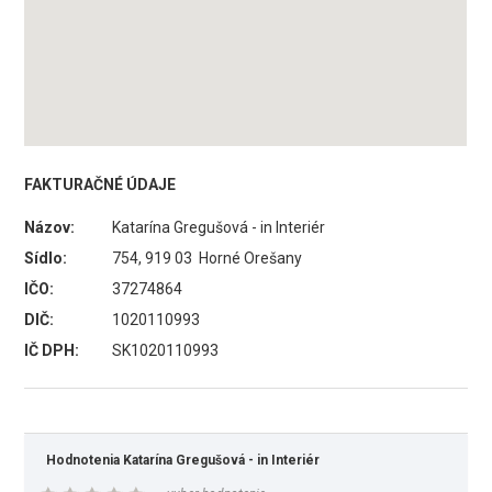
FAKTURAČNÉ ÚDAJE
Názov:
Katarína Gregušová - in Interiér
Sídlo:
754, 919 03 Horné Orešany
IČO:
37274864
DIČ:
1020110993
IČ DPH:
SK1020110993
Hodnotenia Katarína Gregušová - in Interiér