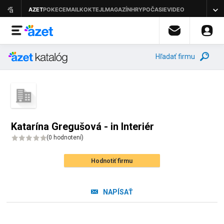
Hľadať firmu
Katarína Gregušová - in Interiér
(
0 hodnotení
)
Hodnotiť firmu
NAPÍSAŤ