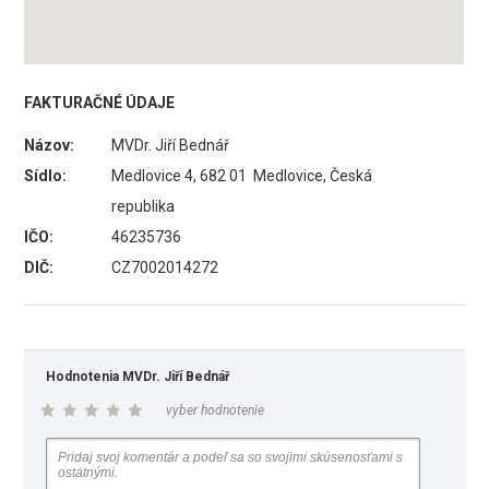
FAKTURAČNÉ ÚDAJE
Názov:
MVDr. Jiří Bednář
Sídlo:
Medlovice 4, 682 01 Medlovice, Česká
republika
IČO:
46235736
DIČ:
CZ7002014272
Hodnotenia MVDr. Jiří Bednář
vyber hodnotenie