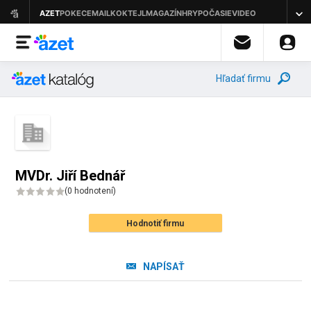
Hľadať firmu
MVDr. Jiří Bednář
(
0 hodnotení
)
Hodnotiť firmu
NAPÍSAŤ