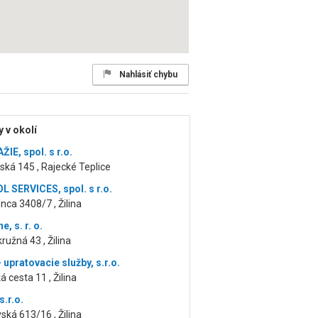
Nahlásiť chybu
 v okolí
IE, spol. s r.o.
ká 145 , Rajecké Teplice
 SERVICES, spol. s r.o.
nca 3408/7 , Žilina
, s. r. o.
ružná 43 , Žilina
upratovacie služby, s.r.o.
 cesta 11 , Žilina
.r.o.
vská 613/16 , Žilina