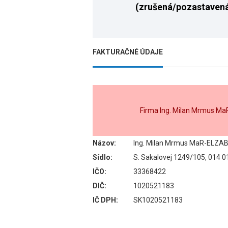
(zrušená/pozastaven
FAKTURAČNÉ ÚDAJE
Firma Ing. Milan Mrmus M
Názov:
Ing. Milan Mrmus MaR-ELZA
Sídlo:
S. Sakalovej 1249/105, 014 0
IČO:
33368422
DIČ:
1020521183
IČ DPH:
SK1020521183