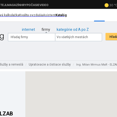
internet
firmy
kategórie od A po Z
Služby a remeslá
Upratovacie a čistiace služby
/
/
Ing. Milan Mrmus MaR - ELZA
us MaR-ELZAB