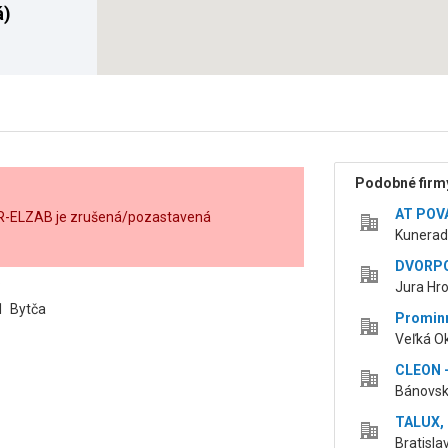
á)
Podobné firmy
AT POVAŽ
aR-ELZAB je zrušená/pozastavená
Kunerads
DVORPOL
B
Jura Hro
1 Bytča
Prominne
Veľká Ok
CLEON - 
Bánovská
TALUX, s
Bratisla