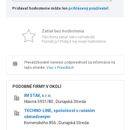
Pridávať hodnotenie môže len
prihlásený používateľ
.
Zatiaľ bez hodnotenia
Túto firmu zatiaľ nikto nehodnotil.
Poznáš ju? Pridaj k nej svoje hodnotenie.
Prevádzkovateľ nenesie zodpovednosť za informácie na
tejto stránke.
Viac v Pravidlách
PODOBNÉ FIRMY V OKOLÍ
IM STAV, s.r.o.
Hlavná 5931/80 , Dunajská Streda
TECHNO-LINE, spoločnosť s ručením
obmedzeným
Komenského 856 , Dunajská Streda