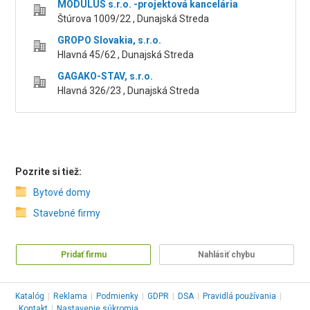
MODULUS s.r.o. -projektová kancelária
Štúrova 1009/22 , Dunajská Streda
GROPO Slovakia, s.r.o.
Hlavná 45/62 , Dunajská Streda
GAGAKO-STAV, s.r.o.
Hlavná 326/23 , Dunajská Streda
Pozrite si tiež:
Bytové domy
Stavebné firmy
Pridať firmu
Nahlásiť chybu
Katalóg
|
Reklama
|
Podmienky
|
GDPR
|
DSA
|
Pravidlá používania
|
Kontakt
|
Nastavenie súkromia