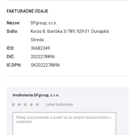
FAKTURAČNÉ ÚDAJE
Názov:
DFgroup, s.r.o.
Sídlo:
Korzo B. Bartóka 3/789, 929 01 Dunajská
Streda
IČO:
36682349
DIČ:
2022278896
IČ DPH:
SK2022278896
Hodnotenia DFgroup, s.r.o.
vyber hodnotenie