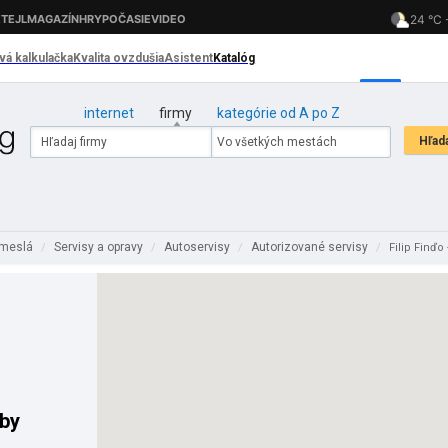
internet
firmy
kategórie od A po Z
emeslá
Servisy a opravy
Autoservisy
Autorizované servisy
/
/
/
/
Filip Finďo
žby