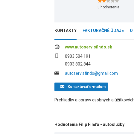
3
hodnotenia
KONTAKTY
FAKTURAČNÉ ÚDAJE
O
www.autoservisfindo.sk
0903 504 191
0903 802 844
autoservisfindo@gmail.com
Kontaktovať
e-mailom
Prehliadky a opravy osobných a úžitkových 
Hodnotenia Filip Finďo - autoslužby