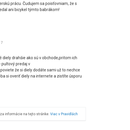
šerskú prácu. Čudujem sa poisťovniam, že s
edal ani bicykel týmto babrákom!
:
7
 diely drahšie ako sú v obchode,pritom ich
 pultový predaj v
 poviete že si diely dodáte sami už to nechce
ba si overiť diely na internete a zistíte úsporu
a informácie na tejto stránke.
Viac v Pravidlách