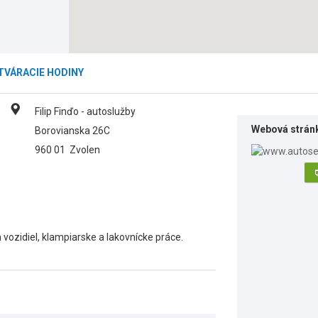
TVÁRACIE HODINY
Filip Finďo - autoslužby
Webová strán
Borovianska 26C
960 01
Zvolen
vozidiel, klampiarske a lakovnícke práce.