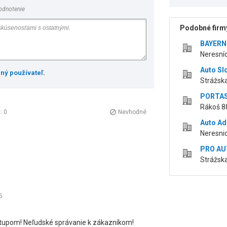
odnotenie
Podobné firmy
BAYERN 
Neresníc
Auto Slo
ený používateľ
.
Strážska
PORTAS, 
Rákoš 8
é:
0
Nevhodné
Auto Ade
Neresnic
PRO AUT
Strážska
5
ístupom! Neľudské správanie k zákazníkom!