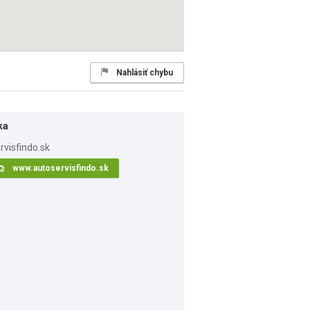
Nahlásiť chybu
ka
www.autoservisfindo.sk