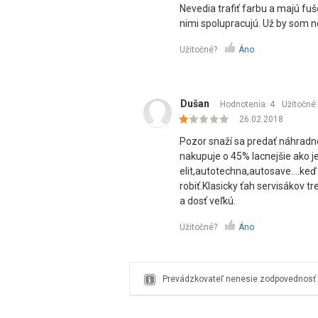
Nevedia trafiť farbu a majú fu
nimi spolupracujú. Už by som n
Užitočné?
Áno
Dušan
Hodnotenia: 4
Užitočné
26.02.2018
Pozor snaží sa predať náhradné
nakupuje o 45% lacnejšie ako je
elit,autotechna,autosave....keď
robiť.Klasicky ťah servisákov tre
a dosť veľkú.
Užitočné?
Áno
Prevádzkovateľ nenesie zodpovednosť z