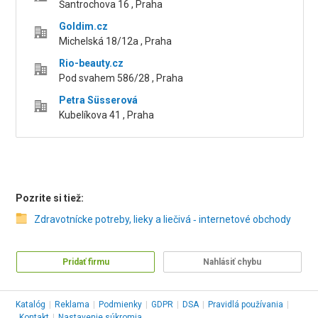
Šantrochova 16 , Praha
Goldim.cz
Michelská 18/12a , Praha
Rio-beauty.cz
Pod svahem 586/28 , Praha
Petra Süsserová
Kubelíkova 41 , Praha
Pozrite si tiež:
Zdravotnícke potreby, lieky a liečivá ‑ internetové obchody
Pridať firmu
Nahlásiť chybu
Katalóg
|
Reklama
|
Podmienky
|
GDPR
|
DSA
|
Pravidlá používania
|
Kontakt
|
Nastavenie súkromia