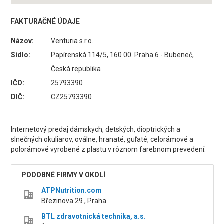
FAKTURAČNÉ ÚDAJE
Názov:
Venturia s.r.o.
Sídlo:
Papírenská 114/5, 160 00 Praha 6 - Bubeneč,
Česká republika
IČO:
25793390
DIČ:
CZ25793390
Internetový predaj dámskych, detských, dioptrických a
slnečných okuliarov, oválne, hranaté, guľaté, celorámové a
polorámové vyrobené z plastu v rôznom farebnom prevedení.
PODOBNÉ FIRMY V OKOLÍ
ATPNutrition.com
Březinova 29 , Praha
BTL zdravotnická technika, a.s.