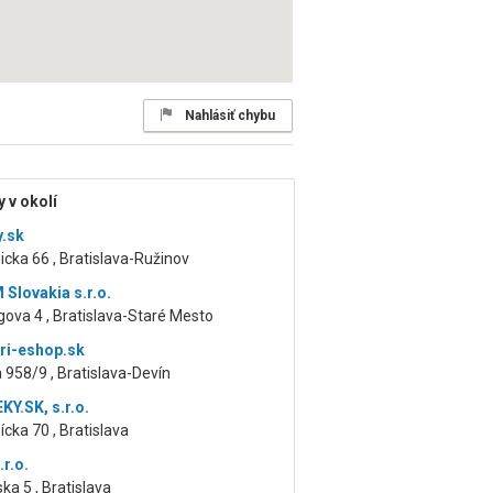
Nahlásiť chybu
 v okolí
.sk
cka 66 , Bratislava-Ružinov
Slovakia s.r.o.
gova 4 , Bratislava-Staré Mesto
ri-eshop.sk
 958/9 , Bratislava-Devín
Y.SK, s.r.o.
cka 70 , Bratislava
.r.o.
ka 5 , Bratislava