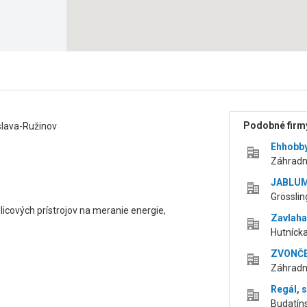
Podobné firmy
slava-Ružinov
Ehhobby
Záhradni
JABLUM 
Grösslin
dlicových prístrojov na meranie energie,
Zavlaha
Hutnícka
ZVONČEK
Záhradní
Regál, s
Budatíns