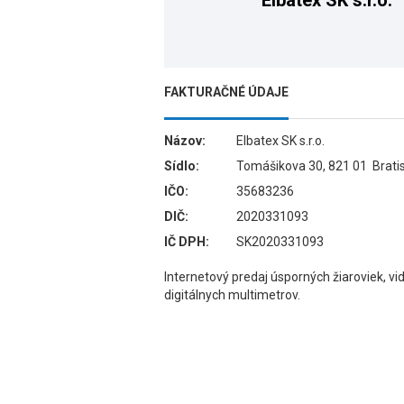
Elbatex SK s.r.o.
FAKTURAČNÉ ÚDAJE
Názov:
Elbatex SK s.r.o.
Sídlo:
Tomášikova 30, 821 01 Brati
IČO:
35683236
DIČ:
2020331093
IČ DPH:
SK2020331093
Internetový predaj úsporných žiaroviek, vi
digitálnych multimetrov.