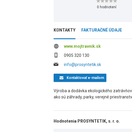
0 hodnotení
KONTAKTY
FAKTURAČNÉ ÚDAJE
www.mojtravnik.sk
0905 320 130
info@prosyntetik.sk
Kontaktovať
e-mailom
Výroba a dodávka ekologického zatrávňov
ako sú záhrady, parky, verejné priestrans
Hodnotenia PROSYNTETIK, s. r. o.