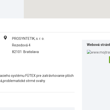
PROSYNTETIK, s. r. o.
Webová strán
Rezedová 4
82101
Bratislava
acieho systému FÜTEX pre zatrávňovanie plôch
tvá,problematické strmé svahy.