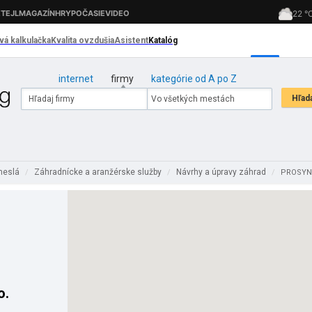
internet
firmy
kategórie od A po Z
emeslá
Záhradnícke a aranžérske služby
Návrhy a úpravy záhrad
/
/
/
PROSYNTE
o.