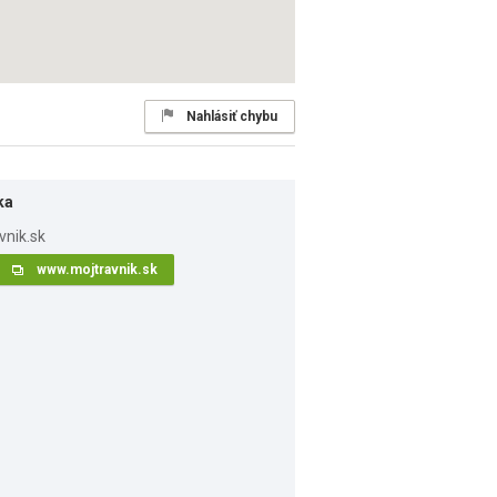
Nahlásiť chybu
ka
www.mojtravnik.sk