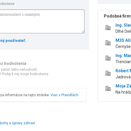
odnotenie
Podobné firmy
Ing. Sl
Dlhé Diel
M3S AGE
ený používateľ
.
Černyšev
Ing. Ma
Trenčian
ez hodnotenia
 zatiaľ nikto nehodnotil.
Róbert 
 Pridaj k nej svoje hodnotenie.
Jadrová 
Moja Záh
Na hrádz
a informácie na tejto stránke.
Viac v Pravidlách
ávrhy a úpravy záhrad