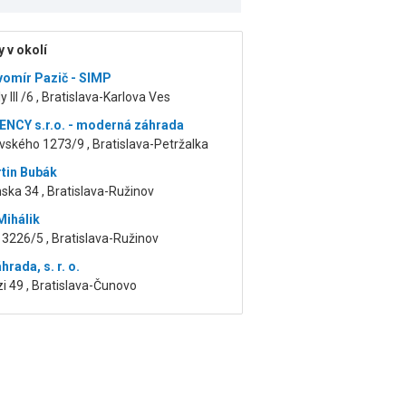
 v okolí
avomír Pazič - SIMP
y III /6 , Bratislava-Karlova Ves
NCY s.r.o. - moderná záhrada
ského 1273/9 , Bratislava-Petržalka
rtin Bubák
ska 34 , Bratislava-Ružinov
Mihálik
3226/5 , Bratislava-Ružinov
rada, s. r. o.
i 49 , Bratislava-Čunovo