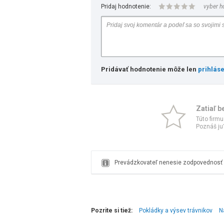
Pridaj hodnotenie:
vyber h
Pridávať hodnotenie môže len
prihlás
Zatiaľ b
Túto firmu
Poznáš ju?
Prevádzkovateľ nenesie zodpovednosť z
Pozrite si tiež:
Pokládky a výsev trávnikov
N