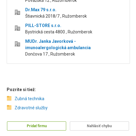
Považská 12 , Ružomberok
Dr.Max 79 s.r.o.
Štiavnická 2018/7 , Ružomberok
PILL-STORE s.r.o.
Bystrická cesta 4800 , Ružomberok
MUDr. Janka Javorková -
imunoalergologická ambulancia
Dončova 17 , Ružomberok
Pozrite si tiež:
Zubná technika
Zdravotné služby
Pridať firmu
Nahlásiť chybu