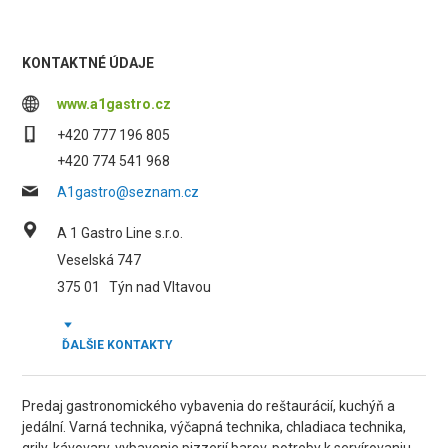
KONTAKTNÉ ÚDAJE
www.a1gastro.cz
+420 777 196 805
+420 774 541 968
A1gastro@seznam.cz
A 1 Gastro Line s.r.o.
Veselská 747
375 01
Týn nad Vltavou
ĎALŠIE KONTAKTY
Predaj gastronomického vybavenia do reštaurácií, kuchýň a
jedální. Varná technika, výčapná technika, chladiaca technika,