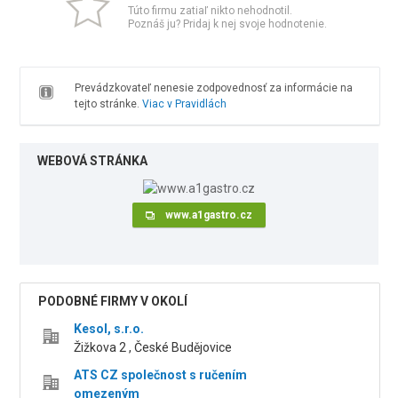
Túto firmu zatiaľ nikto nehodnotil.
Poznáš ju? Pridaj k nej svoje hodnotenie.
Prevádzkovateľ nenesie zodpovednosť za informácie na
tejto stránke.
Viac v Pravidlách
WEBOVÁ STRÁNKA
www.a1gastro.cz
PODOBNÉ FIRMY V OKOLÍ
Kesol, s.r.o.
Žižkova 2 , České Budějovice
ATS CZ společnost s ručením
omezeným