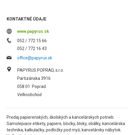
KONTAKTNÉ ÚDAJE
www.papyrus.sk
052 / 772 15 66
052 / 772 16 43
office@papyrus.sk
PAPYRUS POPRAD, s.r.o.
Partizánska 3916
058 01
Poprad
Veľkoobchod
Predaj papierenských, školských a kancelárskych potrieb.
Samolepiace etikety, papiere, bločky, bloky, obálky, kancelárska
technika, kalkulačky, podložky pod myš, kancelársky nábytok.