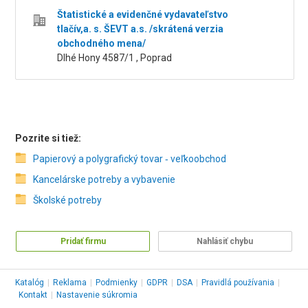
Štatistické a evidenčné vydavateľstvo
tlačív,a. s. ŠEVT a.s. /skrátená verzia
obchodného mena/
Dlhé Hony 4587/1 , Poprad
Pozrite si tiež:
Papierový a polygrafický tovar ‑ veľkoobchod
Kancelárske potreby a vybavenie
Školské potreby
Pridať firmu
Nahlásiť chybu
Katalóg
|
Reklama
|
Podmienky
|
GDPR
|
DSA
|
Pravidlá používania
|
Kontakt
|
Nastavenie súkromia