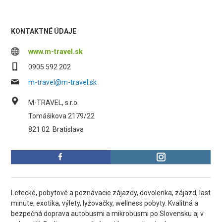
KONTAKTNÉ ÚDAJE
www.m-travel.sk
0905 592 202
m-travel@m-travel.sk
M-TRAVEL, s.r.o.
Tomášikova 2179/22
821 02
Bratislava
Letecké, pobytové a poznávacie zájazdy, dovolenka, zájazd, last
minute, exotika, výlety, lyžovačky, wellness pobyty. Kvalitná a
bezpečná doprava autobusmi a mikrobusmi po Slovensku aj v