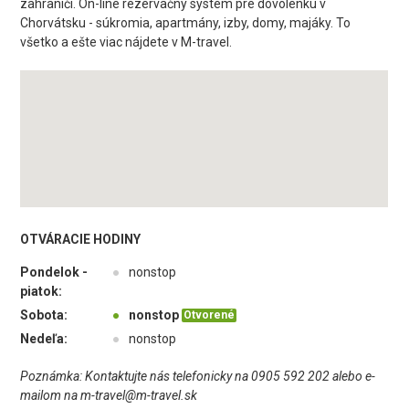
zahraničí. On-line rezervačný systém pre dovolenku v
Chorvátsku - súkromia, apartmány, izby, domy, majáky. To
všetko a ešte viac nájdete v M-travel.
OTVÁRACIE HODINY
Pondelok -
●
nonstop
piatok:
Sobota:
●
nonstop
Otvorené
Nedeľa:
●
nonstop
Poznámka: Kontaktujte nás telefonicky na 0905 592 202 alebo e-
mailom na m-travel@m-travel.sk