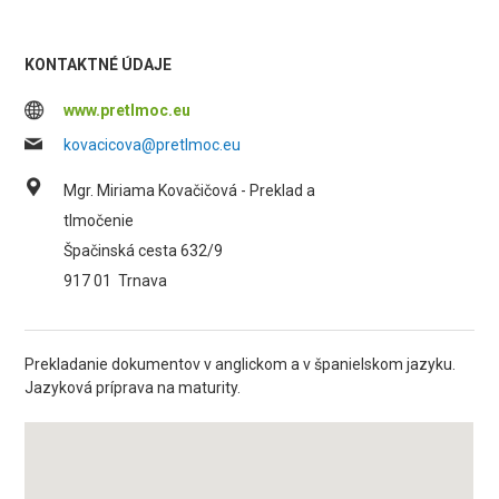
KONTAKTNÉ ÚDAJE
www.pretlmoc.eu
kovacicova@pretlmoc.eu
Mgr. Miriama Kovačičová - Preklad a
tlmočenie
Špačinská cesta 632/9
917 01
Trnava
Prekladanie dokumentov v anglickom a v španielskom jazyku.
Jazyková príprava na maturity.