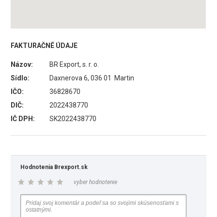
FAKTURAČNÉ ÚDAJE
Názov:
BR Export, s. r. o.
Sídlo:
Daxnerova 6, 036 01 Martin
IČO:
36828670
DIČ:
2022438770
IČ DPH:
SK2022438770
Hodnotenia Brexport.sk
vyber hodnotenie