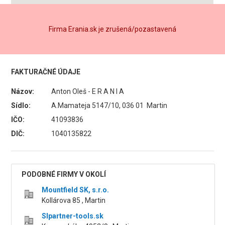
Firma Erania.sk je zrušená/pozastavená
FAKTURAČNÉ ÚDAJE
Názov:
Anton Oleš - E R A N I A
Sídlo:
A.Mamateja 5147/10, 036 01 Martin
IČO:
41093836
DIČ:
1040135822
PODOBNÉ FIRMY V OKOLÍ
Mountfield SK, s.r.o.
Kollárova 85 , Martin
Slpartner-tools.sk