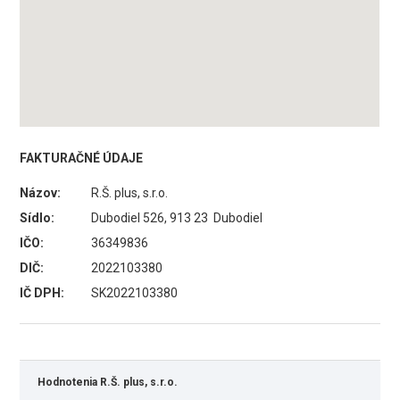
FAKTURAČNÉ ÚDAJE
Názov:
R.Š. plus, s.r.o.
Sídlo:
Dubodiel 526, 913 23 Dubodiel
IČO:
36349836
DIČ:
2022103380
IČ DPH:
SK2022103380
Hodnotenia R.Š. plus, s.r.o.