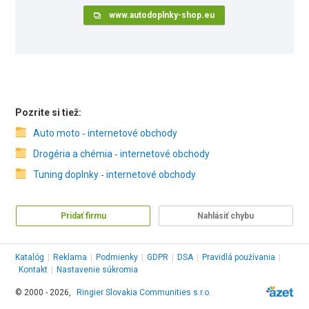
www.autodoplnky-shop.eu
Pozrite si tiež:
Auto moto ‑ internetové obchody
Drogéria a chémia ‑ internetové obchody
Tuning doplnky ‑ internetové obchody
Pridať firmu
Nahlásiť chybu
Katalóg
|
Reklama
|
Podmienky
|
GDPR
|
DSA
|
Pravidlá používania
|
Kontakt
|
Nastavenie súkromia
© 2000 - 2026,
Ringier Slovakia Communities s.r.o.