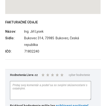
FAKTURAČNÉ ÚDAJE
Názov:
Ing. Jiří Lysek
Sídlo:
Bukovec 314, 73985 Bukovec, Česká
republika
IČO:
71802240
Hodnotenia Livre.cz
vyber hodnotenie
Pridávať hodnotenie môže len
prihlásený používateľ
.