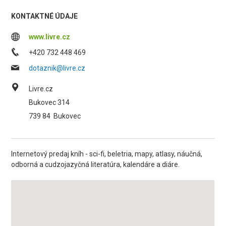
KONTAKTNÉ ÚDAJE
www.livre.cz
+420 732 448 469
dotaznik@livre.cz
Livre.cz
Bukovec 314
739 84
Bukovec
Internetový predaj kníh - sci-fi, beletria, mapy, atlasy, náučná,
odborná a cudzojazyčná literatúra, kalendáre a diáre.