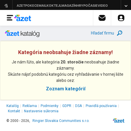
Hľadať firmu
Kategória neobsahuje žiadne záznamy!
Je nám ľúto, ale kategória
20. storočie
neobsahuje žiadne
záznamy.
Skúste nájsť podobnú kategóriu cez vyhľadávanie v hornej lište
alebo cez:
Zoznam kategórií
Katalóg
|
Reklama
|
Podmienky
|
GDPR
|
DSA
|
Pravidlá používania
|
Kontakt
|
Nastavenie súkromia
© 2000 - 2026,
Ringier Slovakia Communities s.r.o.