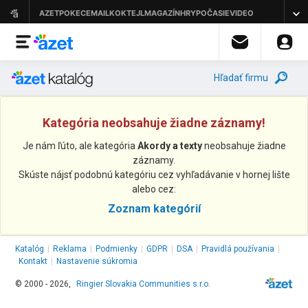
Hľadať firmu
Kategória neobsahuje žiadne záznamy!
Je nám ľúto, ale kategória
Akordy a texty
neobsahuje žiadne
záznamy.
Skúste nájsť podobnú kategóriu cez vyhľadávanie v hornej lište
alebo cez:
Zoznam kategórií
Katalóg
|
Reklama
|
Podmienky
|
GDPR
|
DSA
|
Pravidlá používania
|
Kontakt
|
Nastavenie súkromia
© 2000 - 2026,
Ringier Slovakia Communities s.r.o.