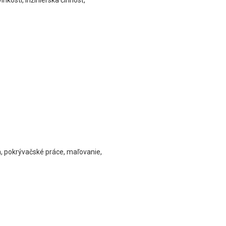
hkosti, inžinierska činnosť,
h, pokrývačské práce, maľovanie,