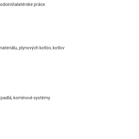
Vodoinštalatérske práce.
teriálu, plynových kotlov, kotlov
erpadlá, komínové systémy.