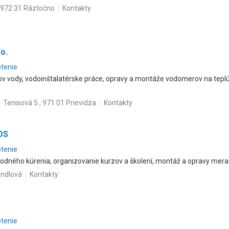
 972 31 Ráztočno
Kontakty
 o.
otenie
 vody, vodoinštalatérske práce, opravy a montáže vodomerov na teplú
Tenisová 5 , 971 01 Prievidza
Kontakty
MOS
otenie
vodného kúrenia, organizovanie kurzov a školení, montáž a opravy merac
andlová
Kontakty
otenie