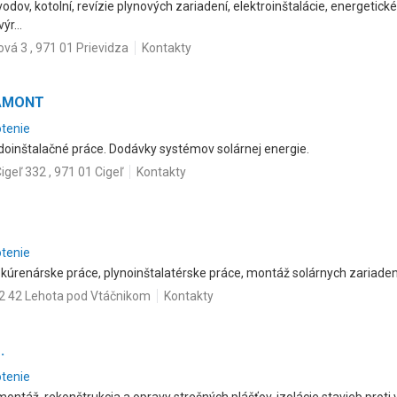
ov, kotolní, revízie plynových zariadení, elektroinštalácie, energetické 
ýr...
ová 3 , 971 01 Prievidza
Kontakty
PAMONT
otenie
doinštalačné práce. Dodávky systémov solárnej energie.
igeľ 332 , 971 01 Cigeľ
Kontakty
otenie
 kúrenárske práce, plynoinštalatérske práce, montáž solárnych zariaden
2 42 Lehota pod Vtáčnikom
Kontakty
.
otenie