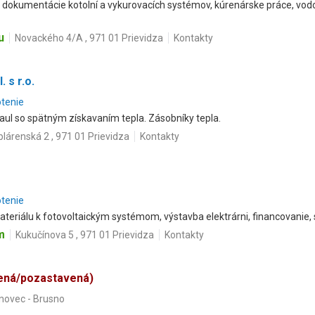
 dokumentácie kotolní a vykurovacích systémov, kúrenárske práce, vodo
u
Novackého 4/A , 971 01 Prievidza
Kontakty
. s r.o.
otenie
Paul so spätným získavaním tepla. Zásobníky tepla.
plárenská 2 , 971 01 Prievidza
Kontakty
otenie
eriálu k fotovoltaickým systémom, výstavba elektrárni, financovanie, 
m
Kukučínova 5 , 971 01 Prievidza
Kontakty
ená/pozastavená)
novec - Brusno