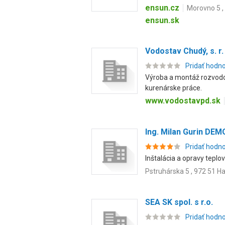
ensun.cz
Morovno 5 ,
ensun.sk
Vodostav Chudý, s. r.
Pridať hodn
Výroba a montáž rozvodov
kurenárske práce.
www.vodostavpd.sk
Ing. Milan Gurin DE
Pridať hodn
Inštalácia a opravy teplo
Pstruhárska 5 , 972 51 H
SEA SK spol. s r.o.
Pridať hodn