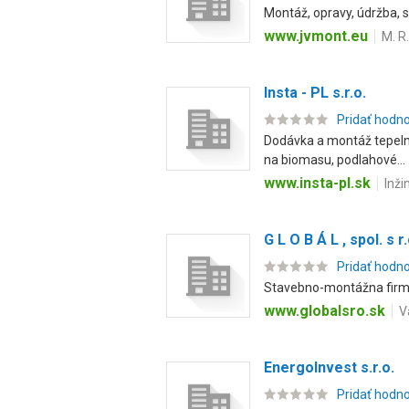
Montáž, opravy, údržba, 
www.jvmont.eu
M. R
Insta - PL s.r.o.
Pridať hodn
Dodávka a montáž tepelný
na biomasu, podlahové...
www.insta-pl.sk
Inži
G L O B Á L , spol. s r.
Pridať hodn
Stavebno-montážna firma.
www.globalsro.sk
V
EnergoInvest s.r.o.
Pridať hodn