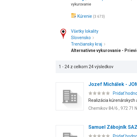
vykurovanie
Kúrenie
(3 673)
Všetky lokality
Slovensko
Trenčiansky kraj
Alternatívne vykurovanie - Priev
1 - 24 z celkom 24 výsledkov
Jozef Michálek - J
Pridať hodn
Realizácia kúrenárskych a
Chemikov 84/6 , 972 71 
Samuel Zábojník S
Pridať hodn