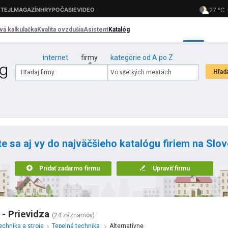
internet
firmy
kategórie od A po Z
te sa aj vy do najväčšieho katalógu firiem na Slo
Pridať zadarmo firmu
Upraviť firmu
 - Prievidza
(24 záznamov)
echnika a stroje
Tepelná technika
Alternatívne