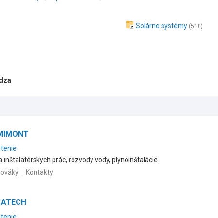
Solárne systémy
(510)
idza
OMIMONT
otenie
 inštalatérskych prác, rozvody vody, plynoinštalácie.
Nováky
Kontakty
AZATECH
otenie