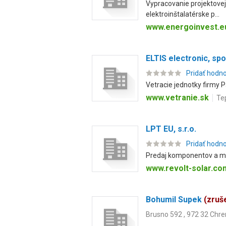
Vypracovanie projektovej
elektroinštalatérske p...
www.energoinvest.e
ELTIS electronic, spol
Pridať hodn
Vetracie jednotky firmy 
www.vetranie.sk
Te
LPT EU, s.r.o.
Pridať hodn
Predaj komponentov a mat
www.revolt-solar.co
Bohumil Supek
(zruš
Brusno 592 , 972 32 Chre