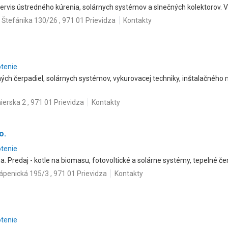
servis ústredného kúrenia, solárnych systémov a slnečných kolektorov. 
. Štefánika 130/26 , 971 01 Prievidza
Kontakty
otenie
ch čerpadiel, solárnych systémov, vykurovacej techniky, inštalačného ma
nierska 2 , 971 01 Prievidza
Kontakty
o.
otenie
 Predaj - kotle na biomasu, fotovoltické a solárne systémy, tepelné č
ápenická 195/3 , 971 01 Prievidza
Kontakty
otenie