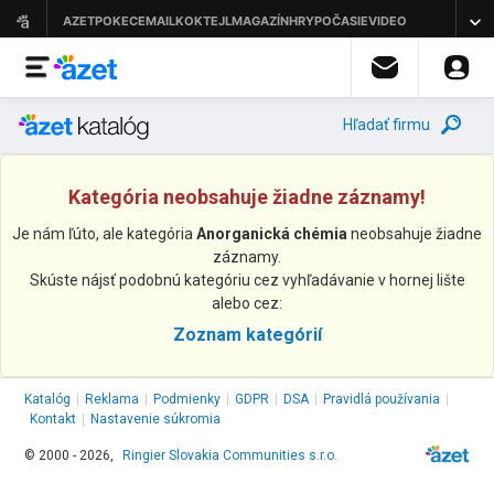
Hľadať firmu
Kategória neobsahuje žiadne záznamy!
Je nám ľúto, ale kategória
Anorganická chémia
neobsahuje žiadne
záznamy.
Skúste nájsť podobnú kategóriu cez vyhľadávanie v hornej lište
alebo cez:
Zoznam kategórií
Katalóg
|
Reklama
|
Podmienky
|
GDPR
|
DSA
|
Pravidlá používania
|
Kontakt
|
Nastavenie súkromia
© 2000 - 2026,
Ringier Slovakia Communities s.r.o.