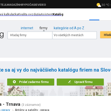
internet
firmy
kategórie od A po Z
te sa aj vy do najväčšieho katalógu firiem na Slo
Pridať zadarmo firmu
Upraviť firmu
a - Trnava
(3 záznamov)
a opravy
Antény a satelity - oprava