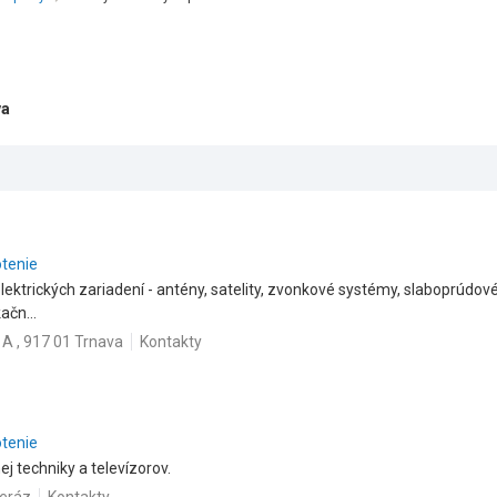
va
otenie
lektrických zariadení - antény, satelity, zvonkové systémy, slaboprúdov
ačn...
1A , 917 01 Trnava
Kontakty
otenie
ej techniky a televízorov.