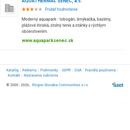
AQUATHERMAL SENEC, a.s.
Pridať hodnotenie
Moderný aquapark - tobogán, šmýkačka, bazény,
plážové ihriská, stolný tenis a stánky s rýchlym
občerstvením.
www.aquaparksenec.sk
Katalóg
|
Reklama
|
Podmienky
|
GDPR
|
DSA
|
Pravidlá používania
|
Kontakt
|
Nastavenie súkromia
© 2000 - 2026,
Ringier Slovakia Communities s.r.o.