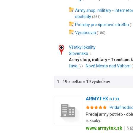
Army shop, military - interneto
obchody
(361)
Potreby pre športovú streľbu
(
Výrobcovia
(180)
Všetky lokality
Slovensko
Army shop, military - Trenčiansk
Ilava
Nové Mesto nad Váhom
(2)
(
1 - 19 z celkom 19 výsledkov
ARMYTEX s.r.o.
Pridať hodn
Predaj army potrieb - obl
ruksaky.
www.armytex.sk
Náb