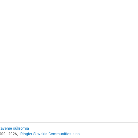
tavenie súkromia
000 - 2026,
Ringier Slovakia Communities s.r.o.