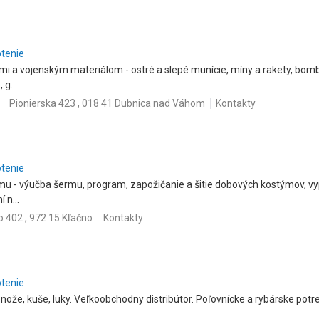
otenie
 a vojenským materiálom - ostré a slepé munície, míny a rakety, bomb
g...
Pionierska 423 , 018 41 Dubnica nad Váhom
Kontakty
otenie
mu - výučba šermu, program, zapožičanie a šitie dobových kostýmov, v
 n...
o 402 , 972 15 Kľačno
Kontakty
otenie
, nože, kuše, luky. Veľkoobchodny distribútor. Poľovnícke a rybárske pot