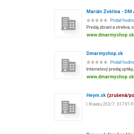
Marián Zvěřina - D
Pridať hodn
Predaj zbraní a streliva, 
www.dmarmyshop.sk
Dmarmyshop.sk
Pridať hodn
Internetový predaj optiky,
www.dmarmyshop.sk
Heym.sk
(zrušená/p
I. Krasku 253/7 , 017 01 