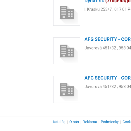
Dynax.sk
(zrušená/p
I. Krasku 253/7 , 017 01 
AFG SECURITY - COR
Javorová 451/32 , 958 0
AFG SECURITY - COR
Javorová 451/32 , 958 04
Katalóg
|
O nás
|
Reklama
|
Podmienky
|
Cook