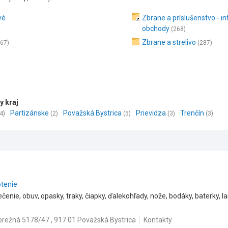
vé
Zbrane a príslušenstvo - i
obchody
(268)
Zbrane a strelivo
167)
(287)
y kraj
Partizánske
Považská Bystrica
Prievidza
Trenčín
4)
(2)
(5)
(3)
(3)
otenie
ečenie, obuv, opasky, traky, čiapky, ďalekohľady, nože, bodáky, baterky, l
režná 5178/47 , 917 01 Považská Bystrica
Kontakty