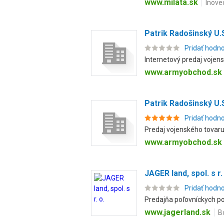
www.milata.sk
Inove
Patrik Radošinský U.
Pridať hodn
Internetový predaj vojens
www.armyobchod.sk
Patrik Radošinský U.
Pridať hodn
Predaj vojenského tovaru 
www.armyobchod.sk
JAGER land, spol. s r.
Pridať hodn
Predajňa poľovníckych pot
www.jagerland.sk
B