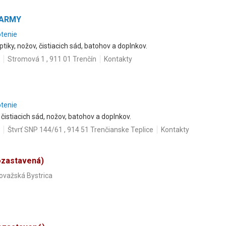
M ARMY
otenie
optiky, nožov, čistiacich sád, batohov a doplnkov.
Stromová 1 , 911 01 Trenčín
Kontakty
otenie
 čistiacich sád, nožov, batohov a doplnkov.
Štvrť SNP 144/61 , 914 51 Trenčianske Teplice
Kontakty
ozastavená)
Považská Bystrica