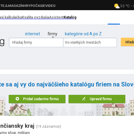
internet
firmy
kategórie od A po Z
te sa aj vy do najväčšieho katalógu firiem na Slo
Pridať zadarmo firmu
Upraviť firmu
enčiansky kraj
(19 záznamov)
rmy shop, military