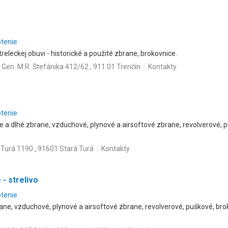
otenie
streleckej obuvi - historické a použité zbrane, brokovnice.
Gen. M.R. Štefánika 412/62 , 911 01 Trenčín
Kontakty
otenie
tke a dlhé zbrane, vzduchové, plynové a airsoftové zbrane, revolverové
 Turá 1190 , 91601 Stará Turá
Kontakty
 - strelivo
otenie
rane, vzduchové, plynové a airsoftové zbrane, revolverové, puškové, bro