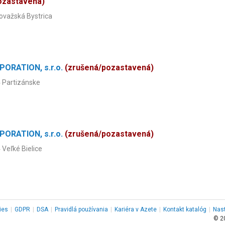
ozastavená)
Považská Bystrica
PORATION, s.r.o.
(zrušená/pozastavená)
4 Partizánske
PORATION, s.r.o.
(zrušená/pozastavená)
 Veľké Bielice
ies
|
GDPR
|
DSA
|
Pravidlá používania
|
Kariéra v Azete
|
Kontakt
katalóg
|
Nas
© 2