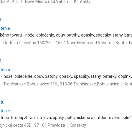
cká 9 , 915 01 Nové Mesto nad Váhom
Kontakty
S.
otenie
kého tovaru - nože, oblečenie, obuv, batohy, opasky, spacáky, stany, bate
Ondreja Plachého 160/28 , 915 01 Nové Mesto nad Váhom
Kontakt
S.
otenie
- nože, oblečenie, obuv, batohy, opasky, spacáky, stany, baterky, doplnky
Trenčianske Bohuslavice 316 , 913 06 Trenčianske Bohuslavice
Kont
 o.
otenie
rieb. Predaj zbraní, streliva, optiky, poľovníckeho a outdoorového obleč
ojnická cesta 45D , 971 01 Prievidza
Kontakty