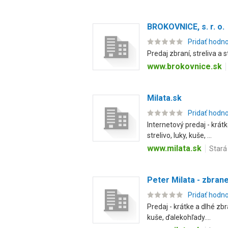
BROKOVNICE, s. r. o.
Pridať hodn
Predaj zbraní, streliva a 
www.brokovnice.sk
Milata.sk
Pridať hodn
Internetový predaj - krá
strelivo, luky, kuše, ...
www.milata.sk
Stará
Peter Milata - zbrane
Pridať hodn
Predaj - krátke a dlhé zb
kuše, ďalekohľady....