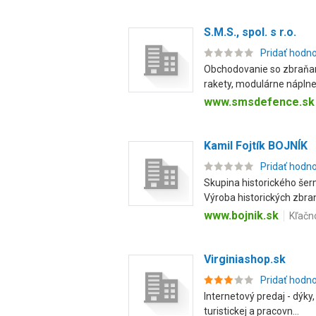
S.M.S., spol. s r.o.
Pridať hodn
Obchodovanie so zbraňami
rakety, modulárne náplne, 
www.smsdefence.sk
Kamil Fojtík BOJNÍK
Pridať hodn
Skupina historického šer
Výroba historických zbraní
www.bojnik.sk
Kľačn
Virginiashop.sk
Pridať hodn
Internetový predaj - dýky
turistickej a pracovn...