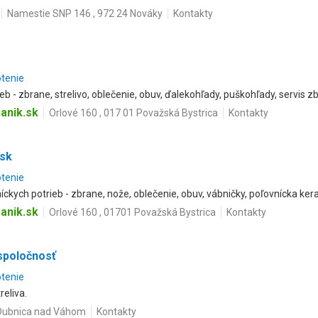
Namestie SNP 146 , 972 24 Nováky
Kontakty
otenie
b - zbrane, strelivo, oblečenie, obuv, ďalekohľady, puškohľady, servis zb
anik.sk
Orlové 160 , 017 01 Považská Bystrica
Kontakty
.sk
otenie
íckych potrieb - zbrane, nože, oblečenie, obuv, vábničky, poľovnícka ker
anik.sk
Orlové 160 , 01701 Považská Bystrica
Kontakty
spoločnosť
otenie
reliva.
 Dubnica nad Váhom
Kontakty