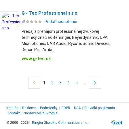
G - Tec Professional s.r.o.
Pridať hodnotenie
Predaj a prenájom profesionálnej zvukovej
techniky značiek Behringer, Beyerdynamic, DPA
Microphones, DAS Audio, Rycote, Sound Devices,
Denon Pro, Ambi...
www.g-tec.sk
1
2
3
4
5
…
Katalóg
|
Reklama
|
Podmienky
|
GDPR
|
DSA
|
Pravidlá používania
|
Kontakt
|
Nastavenie súkromia
© 2000 - 2026,
Ringier Slovakia Communities s.r.o.