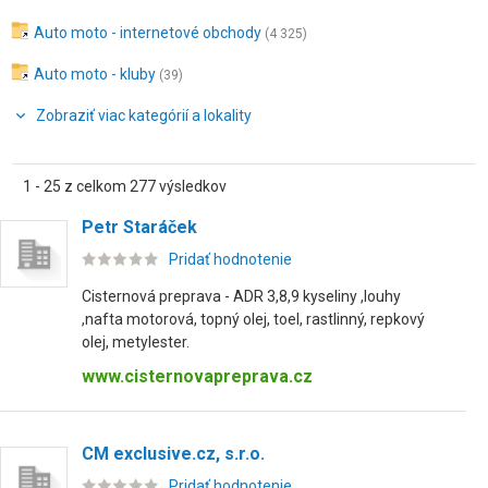
Auto moto - internetové obchody
(4 325)
Auto moto - kluby
(39)
Zobraziť viac kategórií a lokality
1 - 25 z celkom 277 výsledkov
Petr Staráček
Pridať hodnotenie
Cisternová preprava - ADR 3,8,9 kyseliny ,louhy
,nafta motorová, topný olej, toel, rastlinný, repkový
olej, metylester.
www.cisternovapreprava.cz
CM exclusive.cz, s.r.o.
Pridať hodnotenie