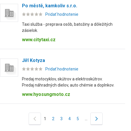
Po městě, kamkoliv s.r.o.
Pridať hodnotenie
Taxi služba - preprava osôb, batožiny a dôležitých
zásielok.
www.citytaxi.cz
Jiří Kotyza
Pridať hodnotenie
Predaj motocyklov, skútrov a elektroskútrov.
Predaj náhradných dielov, auto chémie a doplnkov.
www.hyosungmoto.cz
1
2
3
4
5
…