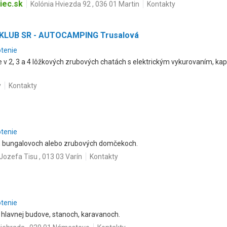
iec.sk
Kolónia Hviezda 92 , 036 01 Martin
Kontakty
LUB SR - AUTOCAMPING Trusalová
otenie
v 2, 3 a 4 lôžkových zrubových chatách s elektrickým vykurovaním, kap
y
Kontakty
otenie
, bungalovoch alebo zrubových domčekoch.
 Jozefa Tisu , 013 03 Varín
Kontakty
otenie
hlavnej budove, stanoch, karavanoch.