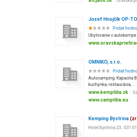
atcjami.sk
Oravská p
Jozef Hnojčík OP-T
Pridať hodn
Ubytovanie v autokempe 
www.oravskapriehra
OMNIKO, s.r.o.
Pridať hodn
Autocamping. Kapacita 80
kuchynka, reštaurácia, ...
www.kemptilia.sk
Gä
www.camptilia.eu
Kemping Bystrina
(z
Hotel Bystrina 23 , 031 