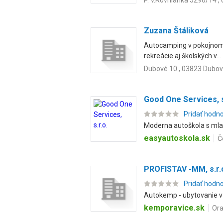
P. V.Rovnianka 5296/14 ,
Zuzana Štáliková
Autocamping v pokojnom p
rekreácie aj školských v...
Dubové 10 , 03823 Dubo
Good One Services, s
Pridať hodn
Moderna autoškola s mlad
easyautoskola.sk
Č
PROFISTAV -MM, s.r.
Pridať hodn
Autokemp - ubytovanie v
kemporavice.sk
Ora