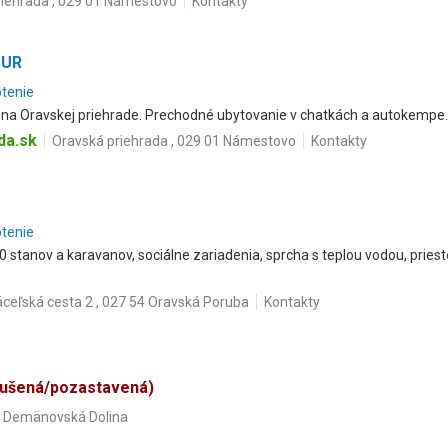
riehrada , 029 01 Námestovo
Kontakty
OUR
otenie
na Oravskej priehrade. Prechodné ubytovanie v chatkách a autokempe.
da.sk
Oravská priehrada , 029 01 Námestovo
Kontakty
otenie
 stanov a karavanov, sociálne zariadenia, sprcha s teplou vodou, priest
ceľská cesta 2 , 027 54 Oravská Poruba
Kontakty
rušená/pozastavená)
01 Demänovská Dolina