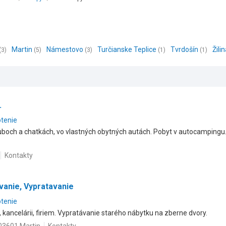
Martin
Námestovo
Turčianske Teplice
Tvrdošín
Žili
(3)
(5)
(3)
(1)
(1)
.
otenie
uboch a chatkách, vo vlastných obytných autách. Pobyt v autocampingu
Kontakty
vanie, Vypratavanie
otenie
kancelárii, firiem. Vypratávanie starého nábytku na zberne dvory.