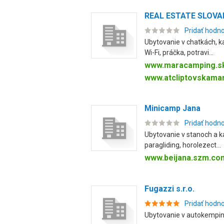
REAL ESTATE SLOVAKI
Pridať hodn
Ubytovanie v chatkách, k
Wi-Fi, práčka, potravi...
www.maracamping.s
www.atcliptovskama
Minicamp Jana
Pridať hodn
Ubytovanie v stanoch a ka
paragliding, horolezect...
www.beijana.szm.co
Fugazzi s.r.o.
Pridať hodn
Ubytovanie v autokemping