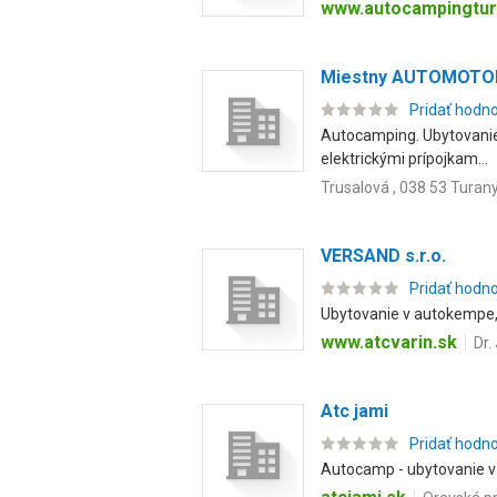
www.autocampingtur
Miestny AUTOMOTOK
Pridať hodn
Autocamping. Ubytovanie 
elektrickými prípojkam...
Trusalová , 038 53 Turan
VERSAND s.r.o.
Pridať hodn
Ubytovanie v autokempe
www.atcvarin.sk
Dr.
Atc jami
Pridať hodn
Autocamp - ubytovanie v 