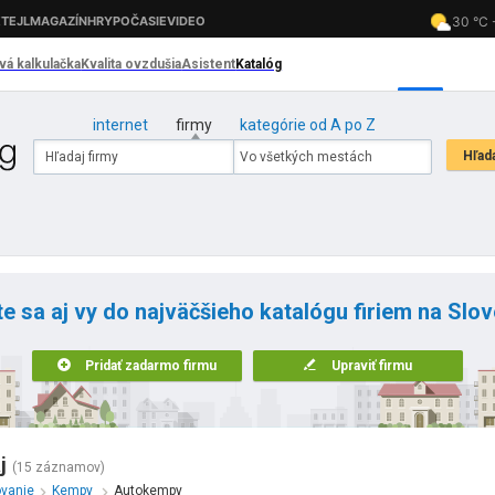
internet
firmy
kategórie od A po Z
te sa aj vy do najväčšieho katalógu firiem na Slo
Pridať zadarmo firmu
Upraviť firmu
j
(15 záznamov)
ovanie
Kempy
Autokempy