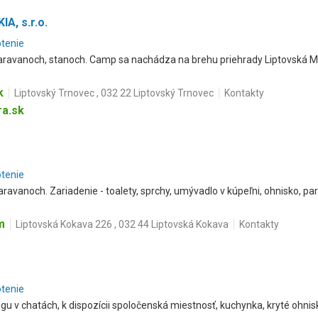
A, s.r.o.
otenie
aravanoch, stanoch. Camp sa nachádza na brehu priehrady Liptovská Mara
k
Liptovský Trnovec , 032 22 Liptovský Trnovec
Kontakty
ra.sk
otenie
ravanoch. Zariadenie - toalety, sprchy, umývadlo v kúpeľni, ohnisko, park
m
Liptovská Kokava 226 , 032 44 Liptovská Kokava
Kontakty
otenie
u v chatách, k dispozícii spoločenská miestnosť, kuchynka, kryté ohnis