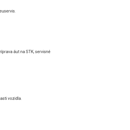
euservis.
príprava áut na STK, servisné
sti vozidla.