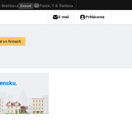
vensku.