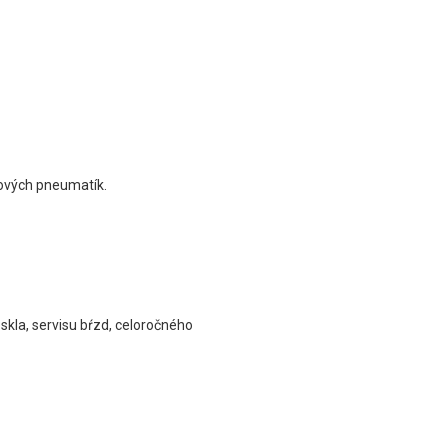
nových pneumatík.
skla, servisu bŕzd, celoročného