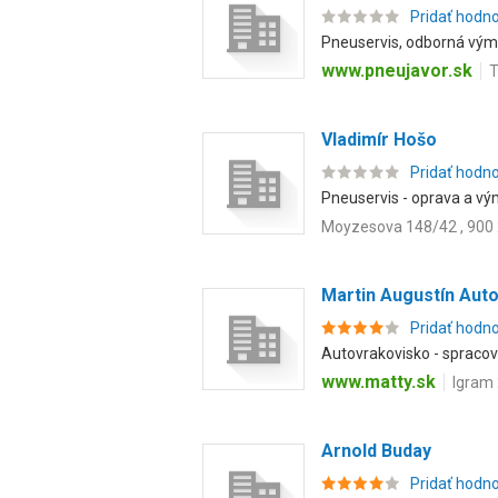
Pridať hodn
Pneuservis, odborná výme
www.pneujavor.sk
T
Vladimír Hošo
Pridať hodn
Pneuservis - oprava a vý
Moyzesova 148/42 , 900 2
Martin Augustín Au
Pridať hodn
Autovrakovisko - spracova
www.matty.sk
Igram 
Arnold Buday
Pridať hodn