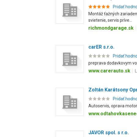
Pridať hodn
Montáž ťažných zariadení
svietenie, servis príve...
richmondgarage.sk
carER s.r.o.
Pridať hodn
preprava dodavkovym voz
www.carerauto.sk
L
Zoltán Karátsony Op
Pridať hodn
Autoservis, oprava motoro
www.odtahovkasene
JAVOR spol. s r.o.