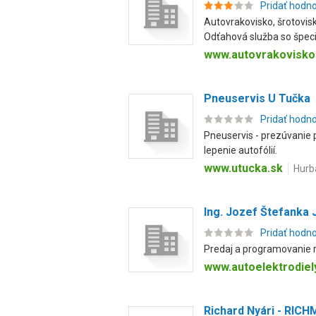
Pridať hodn
Autovrakovisko, šrotovis
Odťahová služba so špeci
www.autovrakovisko
Pneuservis U Tučka
Pridať hodn
Pneuservis - prezúvanie p
lepenie autofólií.
www.utucka.sk
Hurba
Ing. Jozef Štefanka 
Pridať hodn
Predaj a programovanie r
www.autoelektrodiel
Richard Nyári - RI