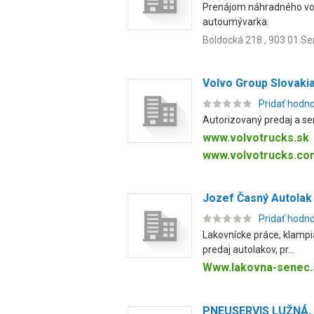
Prenájom náhradného vozid
autoumývarka.
Boldocká 218 , 903 01 S
Volvo Group Slovakia,
Pridať hodn
Autorizovaný predaj a se
www.volvotrucks.sk
www.volvotrucks.co
Jozef Časný Autolak
Pridať hodn
Lakovnícke práce, klampi
predaj autolakov, pr...
Www.lakovna-senec.
PNEUSERVIS LUŽNÁ, s