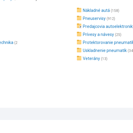
Nákladné autá
(158)
Pneuservisy
(912)
Predajcovia autoelektronik
Prívesy a návesy
(25)
echnika
Protektorovanie pneumatí
(2
Uskladnenie pneumatík
(34
Veterány
(13)