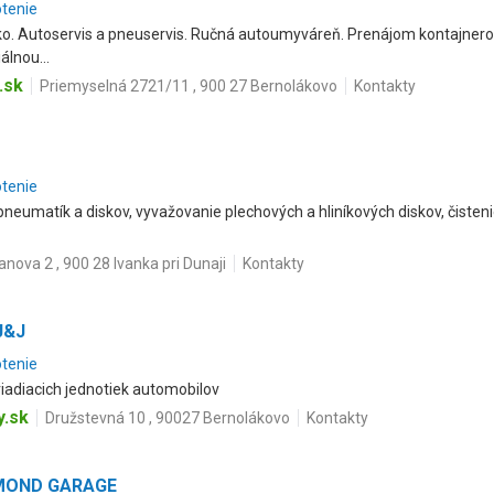
otenie
ko. Autoservis a pneuservis. Ručná autoumyváreň. Prenájom kontajnero
álnou...
.sk
Priemyselná 2721/11 , 900 27 Bernolákovo
Kontakty
otenie
neumatík a diskov, vyvažovanie plechových a hliníkových diskov, čisteni
nova 2 , 900 28 Ivanka pri Dunaji
Kontakty
J&J
otenie
iadiacich jednotiek automobilov
y.sk
Družstevná 10 , 90027 Bernolákovo
Kontakty
CHMOND GARAGE