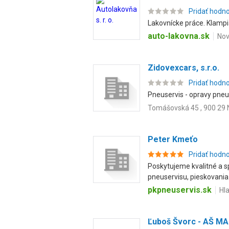
Pridať hodn
Lakovnícke práce. Klampi
auto-lakovna.sk
Nov
Zidovexcars, s.r.o.
Pridať hodn
Pneuservis - opravy pneu
Tomášovská 45 , 900 29 
Peter Kmeťo
Pridať hodn
Poskytujeme kvalitné a s
pneuservisu, pieskovania.
pkpneuservis.sk
Hl
Ľuboš Švorc - AŠ M