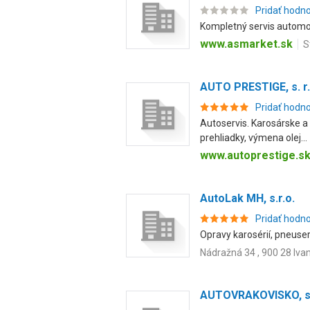
Pridať hodn
Kompletný servis automob
www.asmarket.sk
S
AUTO PRESTIGE, s. r.
Pridať hodn
Autoservis. Karosárske a 
prehliadky, výmena olej...
www.autoprestige.s
AutoLak MH, s.r.o.
Pridať hodn
Opravy karosérií, pneuser
Nádražná 34 , 900 28 Ivan
AUTOVRAKOVISKO, s.