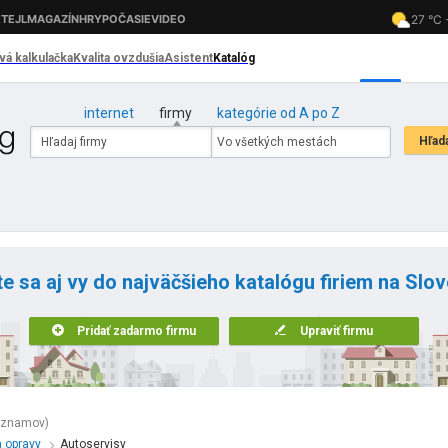
internet
firmy
kategórie od A po Z
te sa aj vy do najväčšieho katalógu firiem na Slo
Pridať zadarmo firmu
Upraviť firmu
áznamov)
a opravy
Autoservisy