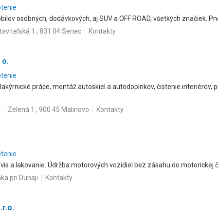
otenie
ilov osobných, dodávkových, aj SUV a OFF ROAD, všetkých značiek. Pn
taviteľská 1 , 831 04 Senec
Kontakty
 o.
otenie
lakýrnické práce, montáž autoskiel a autodoplnkov, čistenie interiérov, 
k
Zelená 1 , 900 45 Malinovo
Kontakty
otenie
vis a lakovanie. Údržba motorových vozidiel bez zásahu do motorickej ča
ka pri Dunaji
Kontakty
r.o.