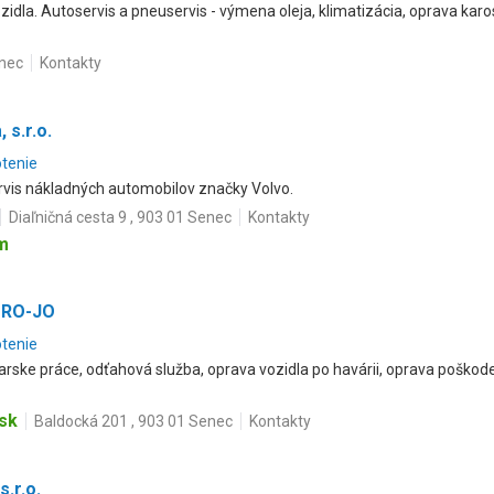
la. Autoservis a pneuservis - výmena oleja, klimatizácia, oprava karosé
enec
Kontakty
 s.r.o.
otenie
rvis nákladných automobilov značky Volvo.
Diaľničná cesta 9 , 903 01 Senec
Kontakty
m
 RO-JO
otenie
arske práce, odťahová služba, oprava vozidla po havárii, oprava poškod
sk
Baldocká 201 , 903 01 Senec
Kontakty
.r.o.