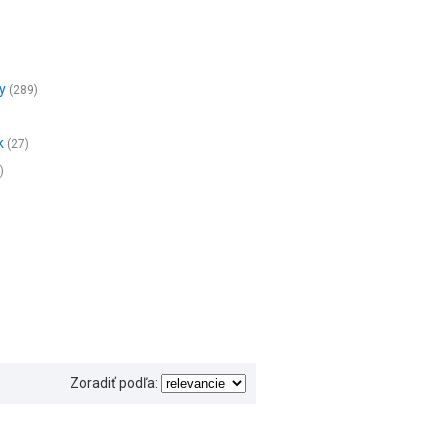
y
(289)
k
(27)
)
Zoradiť podľa: