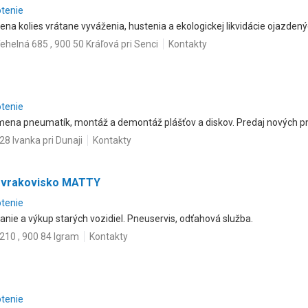
otenie
na kolies vrátane vyváženia, hustenia a ekologickej likvidácie ojazden
ehelná 685 , 900 50 Kráľová pri Senci
Kontakty
otenie
mena pneumatík, montáž a demontáž plášťov a diskov. Predaj nových pn
8 Ivanka pri Dunaji
Kontakty
tovrakovisko MATTY
otenie
nie a výkup starých vozidiel. Pneuservis, odťahová služba.
210 , 900 84 Igram
Kontakty
otenie