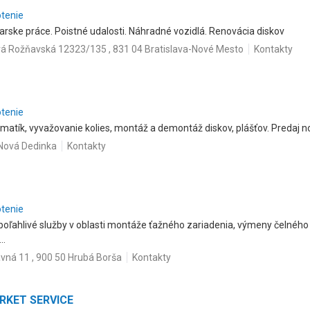
otenie
arske práce. Poistné udalosti. Náhradné vozidlá. Renovácia diskov
á Rožňavská 12323/135 , 831 04 Bratislava-Nové Mesto
Kontakty
otenie
matík, vyvažovanie kolies, montáž a demontáž diskov, plášťov. Predaj 
Nová Dedinka
Kontakty
otenie
poľahlivé služby v oblasti montáže ťažného zariadenia, výmeny čelného 
..
avná 11 , 900 50 Hrubá Borša
Kontakty
ARKET SERVICE