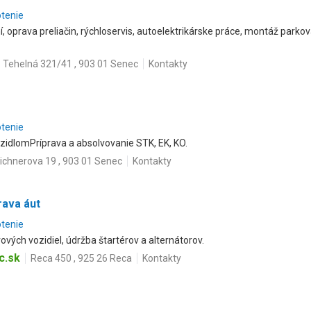
otenie
, oprava preliačin, rýchloservis, autoelektrikárske práce, montáž parko
Tehelná 321/41 , 903 01 Senec
Kontakty
otenie
idlomPríprava a absolvovanie STK, EK, KO.
ichnerova 19 , 903 01 Senec
Kontakty
rava áut
otenie
vých vozidiel, údržba štartérov a alternátorov.
c.sk
Reca 450 , 925 26 Reca
Kontakty