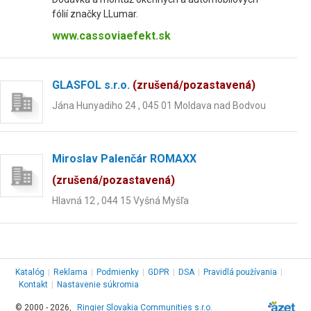
fólií značky LLumar.
www.cassoviaefekt.sk
GLASFOL s.r.o.
(zrušená/pozastavená)
Jána Hunyadiho 24 , 045 01 Moldava nad Bodvou
Miroslav Palenčár ROMAXX
(zrušená/pozastavená)
Hlavná 12 , 044 15 Vyšná Myšľa
Katalóg
|
Reklama
|
Podmienky
|
GDPR
|
DSA
|
Pravidlá používania
|
Kontakt
|
Nastavenie súkromia
© 2000 - 2026,
Ringier Slovakia Communities s.r.o.