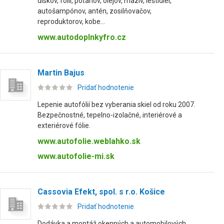
diskov, fólií, poťahov, olejov, mazív, leštidiel,
autošampónov, antén, zosilňovačov,
reproduktorov, kobe...
www.autodoplnkyfro.cz
Martin Bajus
Pridať hodnotenie
Lepenie autofólií bez vyberania skiel od roku 2007.
Bezpečnostné, tepelno-izolačné, interiérové a
exteriérové fólie.
www.autofolie.weblahko.sk
www.autofolie-mi.sk
Cassovia Efekt, spol. s r.o. Košice
Pridať hodnotenie
Dodávka a montáž okenných a automobilových