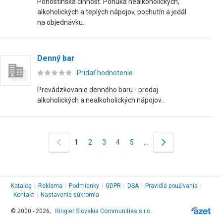
Pohostinská činnosť. Ponuka nealkoholických,
alkoholických a teplých nápojov, pochutín a jedál
na objednávku.
Denný bar
Pridať hodnotenie
Prevádzkovanie denného baru - predaj
alkoholických a nealkoholických nápojov..
1
2
3
4
5
…
Katalóg
|
Reklama
|
Podmienky
|
GDPR
|
DSA
|
Pravidlá používania
|
Kontakt
|
Nastavenie súkromia
© 2000 - 2026,
Ringier Slovakia Communities s.r.o.