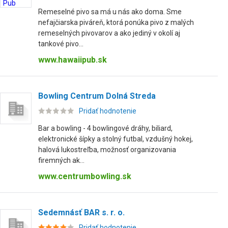
Remeselné pivo sa má u nás ako doma. Sme
nefajčiarska piváreň, ktorá ponúka pivo z malých
remeselných pivovarov a ako jediný v okolí aj
tankové pivo...
www.hawaiipub.sk
Bowling Centrum Dolná Streda
Pridať hodnotenie
Bar a bowling - 4 bowlingové dráhy, biliard,
elektronické šípky a stolný futbal, vzdušný hokej,
halová lukostreľba, možnosť organizovania
firemných ak...
www.centrumbowling.sk
Sedemnásť BAR s. r. o.
Pridať hodnotenie