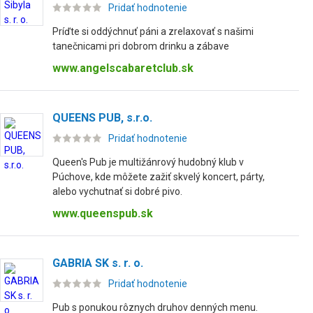
Pridať hodnotenie
Príďte si oddýchnuť páni a zrelaxovať s našimi
tanečnicami pri dobrom drinku a zábave
www.angelscabaretclub.sk
QUEENS PUB, s.r.o.
Pridať hodnotenie
Queen's Pub je multižánrový hudobný klub v
Púchove, kde môžete zažiť skvelý koncert, párty,
alebo vychutnať si dobré pivo.
www.queenspub.sk
GABRIA SK s. r. o.
Pridať hodnotenie
Pub s ponukou rôznych druhov denných menu.