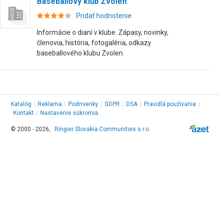
Baseballový klub Zvolen
Pridať hodnotenie
Informácie o dianí v klube. Zápasy, novinky,
členovia, história, fotogaléria, odkazy
baseballového klubu Zvolen.
Katalóg
|
Reklama
|
Podmienky
|
GDPR
|
DSA
|
Pravidlá používania
|
Kontakt
|
Nastavenie súkromia
© 2000 - 2026,
Ringier Slovakia Communities s.r.o.