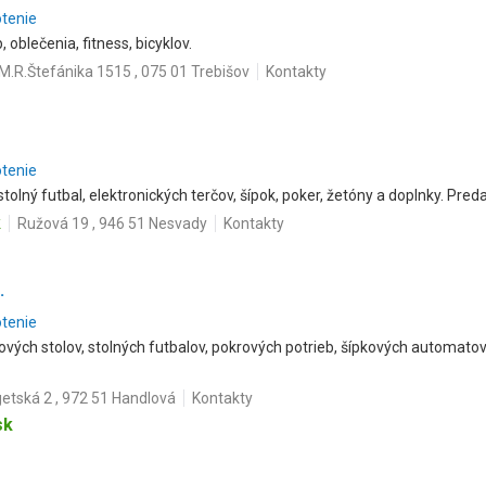
otenie
 oblečenia, fitness, bicyklov.
M.R.Štefánika 1515 , 075 01 Trebišov
Kontakty
otenie
 stolný futbal, elektronických terčov, šípok, poker, žetóny a doplnky. Pred
k
Ružová 19 , 946 51 Nesvady
Kontakty
.
otenie
dových stolov, stolných futbalov, pokrových potrieb, šípkových automato
getská 2 , 972 51 Handlová
Kontakty
sk