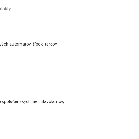
takty
ových automatov, šípok, terčov,
e spoločenských hier, hlavolamov,