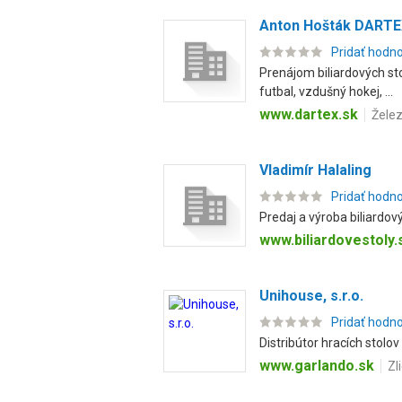
Anton Hošták DART
Pridať hodn
Prenájom biliardových sto
futbal, vzdušný hokej, ...
www.dartex.sk
Želez
Vladimír Halaling
Pridať hodn
Predaj a výroba biliardov
www.biliardovestoly.
Unihouse, s.r.o.
Pridať hodn
Distribútor hracích stolov 
www.garlando.sk
Zl