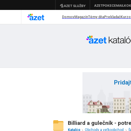
Pridaj
Billiard a gulečník - pot
Katalóg
Obchody a veľkoobchod
Š