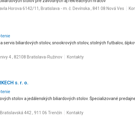
 biliardových stolov pre závodných aj rekreačných hráčov
avla Horova 6142/11, Bratislava - m. č. Devínska , 841 08 Nová Ves
Kon
otenie
a servis biliardových stolov, snookrových stolov, stolných futbalov, šípk
 nivy 4 , 82108 Bratislava-Ružinov
Kontakty
ECH s. r. o.
otenie
ových stolov a jedálenských biliardových stolov. Špecializované predajn
Bratislavská 442 , 911 06 Trenčín
Kontakty