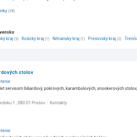
ánky
(38)
lovensko
ský kraj
Košický kraj
Nitriansky kraj
Prešovský kraj
Trenči
(3)
(1)
(1)
(2)
ardových stolov
otenie
et servisom biliardový, pokrových, karambolových, snookerových stolov
rdoku 1 , 080 01 Prešov
Kontakty
otenie