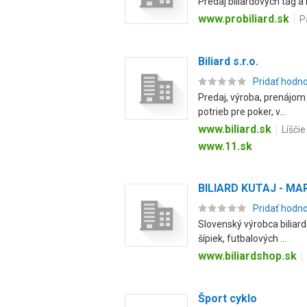
Predaj biliardových tág a
www.probiliard.sk
P
Biliard s.r.o.
Pridať hodn
Predaj, výroba, prenájom 
potrieb pre poker, v...
www.biliard.sk
Líščie
www.11.sk
BILIARD KUTAJ - MARK
Pridať hodn
Slovenský výrobca biliard
šípiek, futbalových ...
www.biliardshop.sk
Šport cyklo