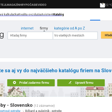
internet
firmy
kategórie od A po Z
te sa aj vy do najväčšieho katalógu firiem na Slo
Pridať zadarmo firmu
Upraviť firmu
reby - Slovensko
(12 záznamov)
portové potreby
Billiard a gulečník - potreby