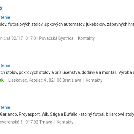
EX
otenie
lov, futbalových stolov, šípkových automatov, jukeboxov, zábavných hrací
ničná 82/17 , 017 01 Považská Bystrica
Kontakty
otenie
ých stolov, pokrových stolov a príslušenstva, dodávka a montáž. Výroba a 
sk
Lieskovec, Ketelec 4 , 821 06 Bratislava
Kontakty
otenie
Garlando, Proyasport, Wik, Stiga a Bufallo - stolný futbal, biliardové stoly
ievarenská 1 , 917 02 Trnava
Kontakty