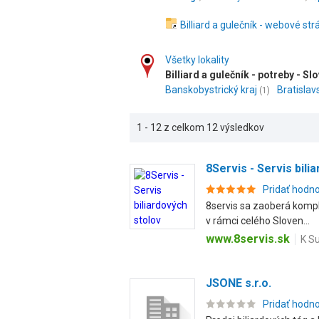
Billiard a gulečník - webové str
Všetky lokality
Billiard a gulečník - potreby - S
Banskobystrický kraj
Bratislav
(1)
1 - 12 z celkom 12 výsledkov
8Servis - Servis bili
Pridať hodn
8servis sa zaoberá kompl
v rámci celého Sloven...
www.8servis.sk
K Su
JSONE s.r.o.
Pridať hodn